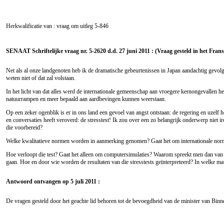
Herkwalificatie van : vraag om uitleg
5-846
SENAAT Schriftelijke vraag nr. 5-2620 d.d. 27 juni 2011 : (Vraag gesteld in het Frans
Net als al onze landgenoten heb ik de dramatische gebeurtenissen in Japan aandachtig gevol
weten niet of dat zal volstaan.
In het licht van dat alles werd de internationale gemeenschap aan vroegere kernongevallen 
natuurrampen en meer bepaald aan aardbevingen kunnen weerstaan.
Op een zeker ogenblik is er in ons land een gevoel van angst ontstaan: de regering en uzel
en conversaties heeft veroverd: de stresstest! Ik zou over een zo belangrijk onderwerp niet i
die voorbereid?
Welke kwalitatieve normen worden in aanmerking genomen? Gaat het om internationale nor
Hoe verloopt die test? Gaat het alleen om computersimulaties? Waarom spreekt men dan van ee
gaan. Hoe en door wie worden de resultaten van die stresstests geïnterpreteerd? In welke mat
Antwoord ontvangen op 5 juli 2011 :
De vragen gesteld door het geachte lid behoren tot de bevoegdheid van de minister van Bin