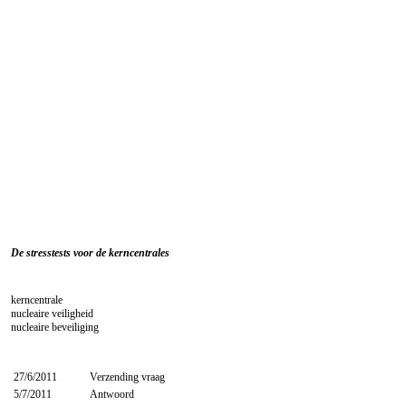
De stresstests voor de kerncentrales
kerncentrale
nucleaire veiligheid
nucleaire beveiliging
27/6/2011
Verzending vraag
5/7/2011
Antwoord