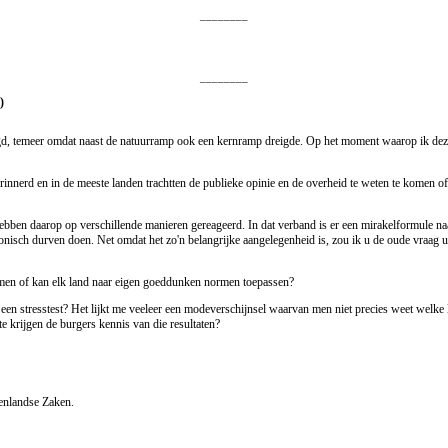
________
________
)
gd, temeer omdat naast de natuurramp ook een kernramp dreigde. Op het moment waarop ik deze v
herinnerd en in de meeste landen trachtten de publieke opinie en de overheid te weten te komen
f hebben daarop op verschillende manieren gereageerd. In dat verband is er een mirakelformule 
ronisch durven doen. Net omdat het zo'n belangrijke aangelegenheid is, zou ik u de oude vraag uit
men of kan elk land naar eigen goeddunken normen toepassen?
n stresstest? Het lijkt me veeleer een modeverschijnsel waarvan men niet precies weet welke lad
e krijgen de burgers kennis van die resultaten?
nenlandse Zaken.