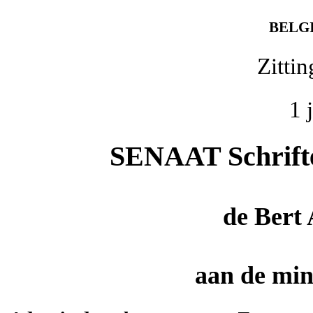
BELG
Zitti
1 
SENAAT Schriftel
de
Bert
aan de mini