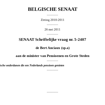
BELGISCHE SENAAT
________
Zitting 2010-2011
________
26 mei 2011
________
SENAAT Schriftelijke vraag nr. 5-2407
de
Bert Anciaux
(sp.a)
aan de minister van Pensioenen en Grote Steden
________
ische onderdanen die een Nederlands pensioen genieten
________
________