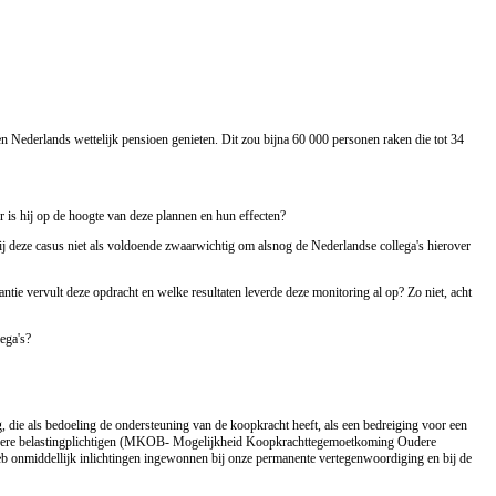
Nederlands wettelijk pensioen genieten. Dit zou bijna 60 000 personen raken die tot 34
 is hij op de hoogte van deze plannen en hun effecten?
hij deze casus niet als voldoende zwaarwichtig om alsnog de Nederlandse collega's hierover
tie vervult deze opdracht en welke resultaten leverde deze monitoring al op? Zo niet, acht
lega's?
ie als bedoeling de ondersteuning van de koopkracht heeft, als een bedreiging voor een
oudere belastingplichtigen (MKOB- Mogelijkheid Koopkrachttegemoetkoming Oudere
heb onmiddellijk inlichtingen ingewonnen bij onze permanente vertegenwoordiging en bij de