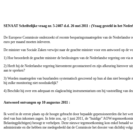
SENAAT Schriftelijke vraag nr. 5-2407 d.d. 26 mei 2011 : (Vraag gesteld in het Neder
De Europese Commissie onderzoekt of recente besparingsmaatregelen van de Nederlandse reg
euro per maand moeten inleveren.
De minister van Sociale Zaken verwijst naar de geachte minister voor een antwoord op de v
1) Hoe beoordeelt de geachte minister de beslissingen van de Nederlandse regering om via e
2) Heeft hij de Nederlandse regering hieromtrent gecontacteerd en zijn afkeuring hierover ui
aan te spreken?
3) Worden maatregelen van buurlanden systematisch gescreend op hun al dan niet beoogde nega
hij zulke monitoring niet noodzakelijk?
4) Beschikt hij over een adequaat en slagkrachtig instrumentarium om bij vaststelling van deze
Antwoord ontvangen op 10 augustus 2011 :
Ik werd in de eerste plaats op de hoogte gebracht door bepaalde gepensioneerden die het 
deel van hun inkomen zagen. In feite zou, op 1 juni 2011, de “huidige” AOW-tegemoetko
Belastingplichtigen) beoogt te verhelpen. Deze nieuwe tegemoetkoming kon enkel betaald wor
administratie en die hebben me medegedeeld dat de Commissie het dossier van dichtbij volg