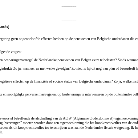
________
________
lands)
ering geen ongeoorloofde effecten hebben op de pensioenen van Belgische onderdanen die een 
olgende vragen:
en besparingsmaatregel de Nederlandse pensioenen van Belgen extra te belasten? Sinds wanneer
tgedrukt? Zo ja, wanneer en met welke gevolgen? Zo niet, is hij dit nog van plan of beoordeelt 
tieve effecten op de financiële of sociale status van Belgische onderdanen? Zo ja, welke instan
 en soortgelijke perverse maatregelen, op korte termijn te interveniëren bij de buitenlandse col
wetsvoorstel betreffende de afschaffing van de AOW (Algemene Ouderdomswet)-tegemoetkoming, d
ming “vervangen” moeten worden door een tegemoetkoming die het koopkrachtverlies van de 
den als dit koopkrachtverlies toe te schrijven was aan de Nederlandse fiscale wetgeving. Ik 
de.