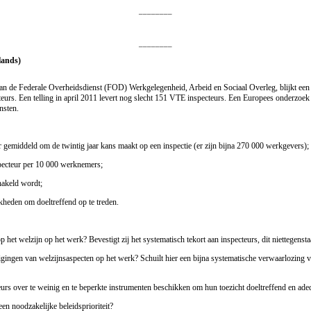
________
________
lands)
van de Federale Overheidsdienst (FOD) Werkgelegenheid, Arbeid en Sociaal Overleg, blijkt een s
eurs. Een telling in april 2011 levert nog slecht 151 VTE inspecteurs. Een Europees onderzoek
nsten.
 gemiddeld om de twintig jaar kans maakt op een inspectie (er zijn bijna 270 000 werkgevers);
specteur per 10 000 werknemers;
hakeld wordt;
jkheden om doeltreffend op te treden.
op het welzijn op het werk? Bevestigt zij het systematisch tekort aan inspecteurs, dit niettegen
igingen van welzijnsaspecten op het werk? Schuilt hier een bijna systematische verwaarlozing van
teurs over te weinig en te beperkte instrumenten beschikken om hun toezicht doeltreffend en adeq
en noodzakelijke beleidsprioriteit?