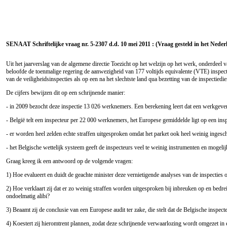
SENAAT Schriftelijke vraag nr. 5-2307 d.d. 10 mei 2011 : (Vraag gesteld in het Neder
Uit het jaarverslag van de algemene directie Toezicht op het welzijn op het werk, onderdeel 
beloofde de toenmalige regering de aanwezigheid van 177 voltijds equivalente (VTE) inspect
van de veiligheidsinspecties als op een na het slechtste land qua bezetting van de inspectiedie
De cijfers bewijzen dit op een schrijnende manier:
- in 2009 bezocht deze inspectie 13 026 werknemers. Een berekening leert dat een werkgever
- België telt een inspecteur per 22 000 werknemers, het Europese gemiddelde ligt op een in
- er worden heel zelden echte straffen uitgesproken omdat het parket ook heel weinig ingesc
- het Belgische wettelijk systeem geeft de inspecteurs veel te weinig instrumenten en mogeli
Graag kreeg ik een antwoord op de volgende vragen:
1) Hoe evalueert en duidt de geachte minister deze vernietigende analyses van de inspecties 
2) Hoe verklaart zij dat er zo weinig straffen worden uitgesproken bij inbreuken op en bedre
ondoelmatig alibi?
3) Beaamt zij de conclusie van een Europese audit ter zake, die stelt dat de Belgische inspec
4) Koestert zij hieromtrent plannen, zodat deze schrijnende verwaarlozing wordt omgezet in e