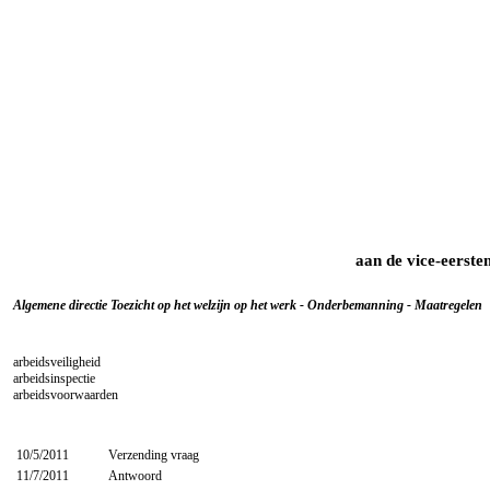
aan de vice-eerste
Algemene directie Toezicht op het welzijn op het werk - Onderbemanning - Maatregelen
arbeidsveiligheid
arbeidsinspectie
arbeidsvoorwaarden
10/5/2011
Verzending vraag
11/7/2011
Antwoord