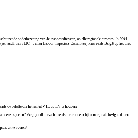
chrijnende onderbezetting van de inspectiediensten, op alle regionale directies. In 2004
 (een audit van SLIC - Senior Labour Inspectors Committee) klasseerde België op het vlak
staande de belofte om het aantal VTE op 177 te houden?
 deze aspecten? Verglijdt dit toezicht steeds meer tot een bijna marginale bezigheid, een
uaat uit te voeren?