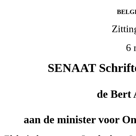
BELG
Zitti
6 
SENAAT Schriftel
de
Bert
aan de minister voor O