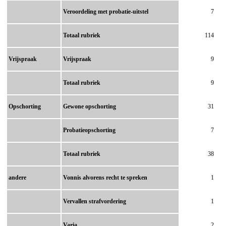
Veroordeling met probatie-uitstel
7
Totaal rubriek
114
Vrijspraak
Vrijspraak
9
Totaal rubriek
9
Opschorting
Gewone opschorting
31
Probatieopschorting
7
Totaal rubriek
38
andere
Vonnis alvorens recht te spreken
1
Vervallen strafvordering
1
Varia
2