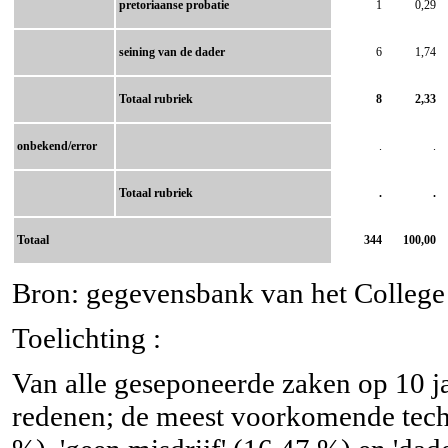
pretoriaanse probatie
1
0,29
seining van de dader
6
1,74
Totaal rubriek
8
2,33
onbekend/error
.
.
Totaal rubriek
.
.
Totaal
344
100,00
Bron: gegevensbank van het College v
Toelichting :
Van alle geseponeerde zaken op 10 j
redenen; de meest voorkomende tech