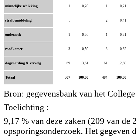
minnelijke schikking
1
0,20
1
0,21
strafbemiddeling
.
.
2
0,41
onderzoek
1
0,20
1
0,21
raadkamer
3
0,59
3
0,62
dagvaarding & vervolg
69
13,61
61
12,60
Totaal
507
100,00
484
100,00
Bron: gegevensbank van het College v
Toelichting :
9,17 % van deze zaken (209 van de 2 
opsporingsonderzoek. Het gegeven da