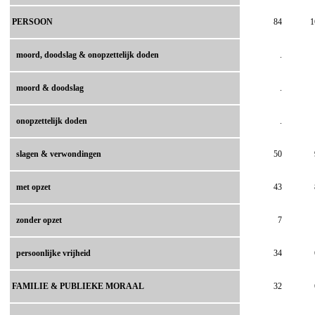
PERSOON
84
1
moord, doodslag & onopzettelijk doden
.
moord & doodslag
.
onopzettelijk doden
.
slagen & verwondingen
50
met opzet
43
zonder opzet
7
persoonlijke vrijheid
34
FAMILIE & PUBLIEKE MORAAL
32