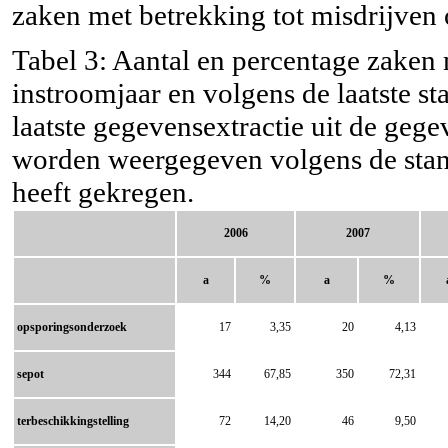
zaken met betrekking tot misdrijven
Tabel 3: Aantal en percentage zaken m
instroomjaar en volgens de laatste s
laatste gegevensextractie uit de ge
worden weergegeven volgens de stan
heeft gekregen.
2006
2007
a
%
a
%
opsporingsonderzoek
17
3,35
20
4,13
sepot
344
67,85
350
72,31
terbeschikkingstelling
72
14,20
46
9,50