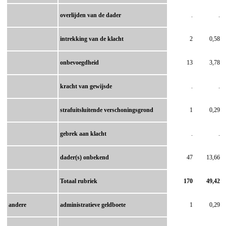
overlijden van de dader
.
.
intrekking van de klacht
2
0,58
onbevoegdheid
13
3,78
kracht van gewijsde
.
.
strafuitsluitende verschoningsgrond
1
0,29
gebrek aan klacht
.
.
dader(s) onbekend
47
13,66
Totaal rubriek
170
49,42
andere
administratieve geldboete
1
0,29