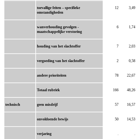
toevallige feiten – specifieke
12
3,49
omstandigheden
wanverhouding gevolgen -
6
1,74
maatschappelijke verstoring
houding van het slachtoffer
7
2,03
vergoeding van het slachtoffer
2
0,58
andere prioriteiten
78
22,67
Totaal rubriek
166
48,26
technisch
geen misdrijf
57
16,57
onvoldoende bewijs
50
14,53
verjaring
.
.