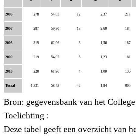
2006
278
54,83
12
2,37
217
2007
287
59,30
13
2,69
184
2008
319
62,06
8
1,56
187
2009
219
54,07
5
1,23
181
2010
228
61,96
4
1,09
136
Totaal
1 331
58,43
42
1,84
905
Bron: gegevensbank van het College v
Toelichting :
Deze tabel geeft een overzicht van h