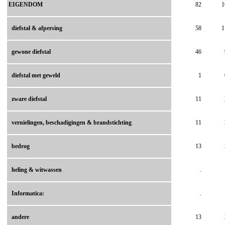
EIGENDOM
82
1
diefstal & afpersing
58
1
gewone diefstal
46
diefstal met geweld
1
zware diefstal
11
vernielingen, beschadigingen & brandstichting
11
bedrog
13
heling & witwassen
.
Informatica:
.
andere
13