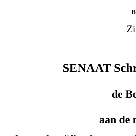
B
Zi
SENAAT Schrif
de
Be
aan de m