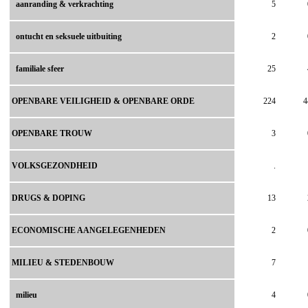
aanranding & verkrachting
5
ontucht en seksuele uitbuiting
2
familiale sfeer
25
OPENBARE VEILIGHEID & OPENBARE ORDE
224
4
OPENBARE TROUW
3
VOLKSGEZONDHEID
.
DRUGS & DOPING
13
ECONOMISCHE AANGELEGENHEDEN
2
MILIEU & STEDENBOUW
7
milieu
4