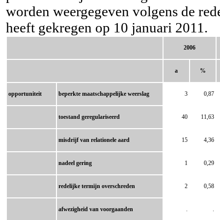
worden weergegeven volgens de rede
heeft gekregen op 10 januari 2011.
2006
a
%
opportuniteit
beperkte maatschappelijke weerslag
3
0,87
toestand geregulariseerd
40
11,63
misdrijf van relationele aard
15
4,36
nadeel gering
1
0,29
redelijke termijn overschreden
2
0,58
afwezigheid van voorgaanden
.
.