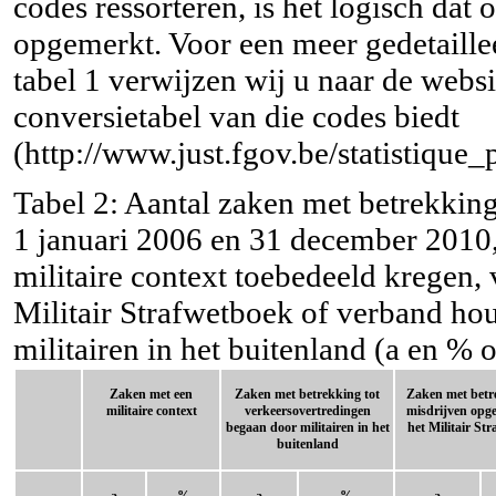
codes ressorteren, is het logisch dat
opgemerkt. Voor een meer gedetaille
tabel 1 verwijzen wij u naar de websit
conversietabel van die codes biedt
(
http://www.just.fgov.be/statistique
Tabel 2: Aantal zaken met betrekking 
1 januari 2006 en 31 december 2010,
militaire context toebedeeld kregen
Militair Strafwetboek of verband ho
militairen in het buitenland (a en % o
Zaken met een
Zaken met betrekking tot
Zaken met betr
militaire context
verkeersovertredingen
misdrijven opg
begaan door militairen in het
het Militair St
buitenland
a
%
a
%
a