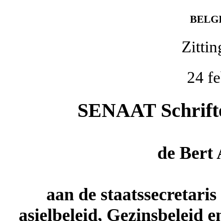
BELG
Zitti
24 f
SENAAT Schriftel
de
Bert
aan de staatssecretaris
asielbeleid, Gezinsbeleid e