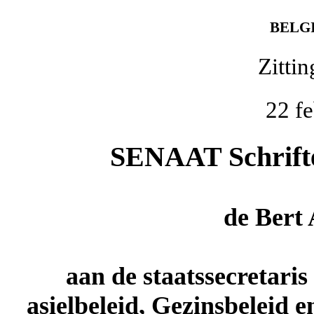
BELG
Zitti
22 f
SENAAT Schriftel
de
Bert
aan de staatssecretaris
asielbeleid, Gezinsbeleid e