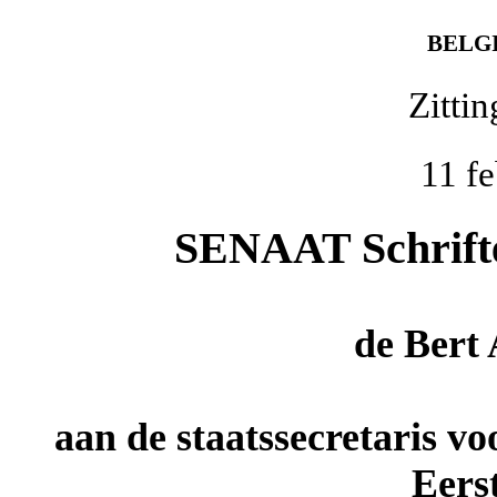
BELG
Zitti
11 f
SENAAT Schriftel
de
Bert
aan de staatssecretaris vo
Eers