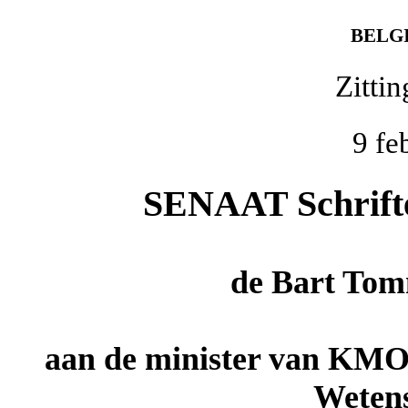
BELG
Zitti
9 fe
SENAAT Schriftel
de
Bart Tom
aan de minister van KMO
Wetens