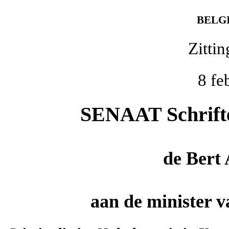
BELG
Zitti
8 fe
SENAAT Schriftel
de
Bert
aan de minister 