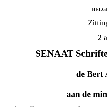
BELG
Zitti
2 
SENAAT Schriftel
de
Bert
aan de mini