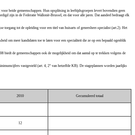
eemt voor beide gemeenschappen. Hun opsplitsing in leeftijdsgroepen levert bovendien geen
digd zijn in de Federatie Wallonië-Brussel, en dat voor alle jaren. Dat aandeel bedraagt elk
e toegang tot de opleiding voor een titel van huisarts of geneesheer-specialist (art.2). Het
id om meer kandidaten toe te laten voor een specialiteit die ze op een bepaald ogenblik
2008 biedt de gemeenschappen ook de mogelijkheid om dat aantal op te trekken volgens de
inimumcijfers vastgesteld (art. 4, 2° van hetzelfde KB). De stageplannen worden jaarlijks
2010
Gecumuleerd totaal
12