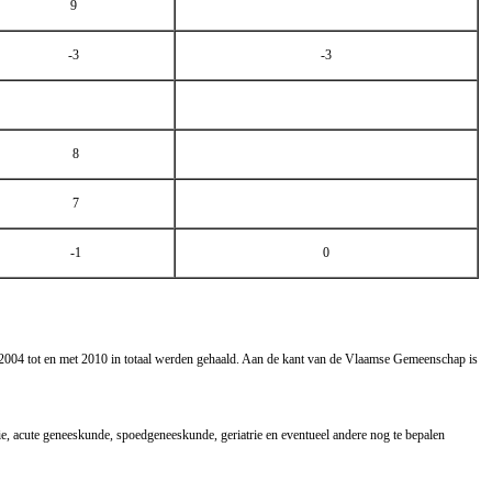
9
-3
-3
8
7
-1
0
n 2004 tot en met 2010 in totaal werden gehaald. Aan de kant van de Vlaamse Gemeenschap is
e, acute geneeskunde, spoedgeneeskunde, geriatrie en eventueel andere nog te bepalen