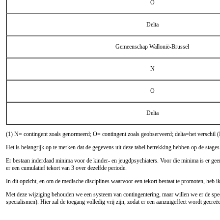
O
Delta
Gemeenschap Wallonië-Brussel
N
O
Delta
(1) N= contingent zoals genormeerd; O= contingent zoals geobserveerd; delta=het verschil 
Het is belangrijk op te merken dat de gegevens uit deze tabel betrekking hebben op de stage
Er bestaan inderdaad minima voor de kinder- en jeugdpsychiaters. Voor die minima is er ge
er een cumulatief tekort van 3 over dezelfde periode.
In dit opzicht, en om de medische disciplines waarvoor een tekort bestaat te promoten, heb 
Met deze wijziging behouden we een systeem van contingentering, maar willen we er de speci
specialismen). Hier zal de toegang volledig vrij zijn, zodat er een aanzuigeffect wordt gecreë