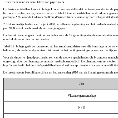
1. Een toenemend en acuut tekort aan psychiaters
Op basis van tabellen 1 en 2 in bijlage kunnen we vaststellen dat het totale aantal erkende 
bijzondere problemen op, behalve dat we in tabel 2 kunnen vaststellen dat de erkende geneesh
jaar bijna 23% voor de Federatie Wallonië-Brussel. In de Vlaamse gemeenschap is dat slech
2. Het koninklijk besluit van 12 juni 2008 betreffende de planning van het medisch aanbod, dat
jaar 2008 wordt beschouwd als een overgangsjaar.
Dat besluit voorziet geen maximumaantallen voor de 19 gecontingenteerde specialisaties waa
noodzakelijker achten dan een andere.
Tabel 3 in bijlage geeft per gemeenschap het aantal kandidaten weer die hun stage in de vo
behoeften, als ze dat nodig achten. Dat maakt dat het contingenteringssysteem aanzienlijk e
Voor de kinder- en jeugdpsychiatrie, een van de nieuwe specialisaties die bijzondere aandac
opgevolgd door de Planningscommissie–medisch aanbod [cfr. De planning van het medisch 
http://www.health.belgium.be
/eportal/Healthcare/healthcareprofessions/Rapportannuel20
De meest recente beschikbare cijfers uit het jaarverslag 2010 van de Planningscommissie m
Jaar
Vlaamse gemeenschap
N (1)