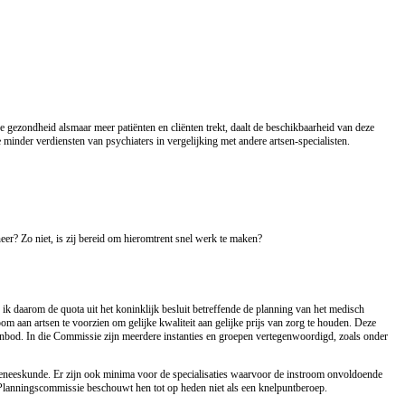
ke gezondheid alsmaar meer patiënten en cliënten trekt, daalt de beschikbaarheid van deze
minder verdiensten van psychiaters in vergelijking met andere artsen-specialisten.
er? Zo niet, is zij bereid om hieromtrent snel werk te maken?
ik daarom de quota uit het koninklijk besluit betreffende de planning van het medisch
oom aan artsen te voorzien om gelijke kwaliteit aan gelijke prijs van zorg te houden. Deze
bod. In die Commissie zijn meerdere instanties en groepen vertegenwoordigd, zoals onder
e geneeskunde. Er zijn ook minima voor de specialisaties waarvoor de instroom onvoldoende
e Planningscommissie beschouwt hen tot op heden niet als een knelpuntberoep.