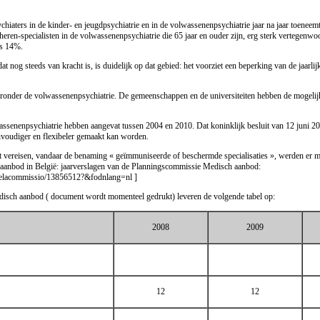
psychiaters in de kinder- en jeugdpsychiatrie en in de volwassenenpsychiatrie jaar na jaar toen
eren-specialisten in de volwassenenpsychiatrie die 65 jaar en ouder zijn, erg sterk vertegenwoor
ts 14%.
 nog steeds van kracht is, is duidelijk op dat gebied: het voorziet een beperking van de jaarlijks
ronder de volwassenenpsychiatrie. De gemeenschappen en de universiteiten hebben de mogelijkhe
lwassenenpsychiatrie hebben aangevat tussen 2004 en 2010. Dat koninklijk besluit van 12 juni 
envoudiger en flexibeler gemaakt kan worden.
ht vereisen, vandaar de benaming « geïmmuniseerde of beschermde specialisaties », werden er m
aanbod in België: jaarverslagen van de Planningscommissie Medisch aanbod:
06delacommissio/13856512?&fodnlang=nl
]
edisch aanbod ( document wordt momenteel gedrukt) leveren de volgende tabel op:
2008
2009
12
12