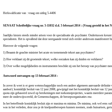
Herkwalificatie van : vraag om uitleg
5-4406
SENAAT Schriftelijke vraag nr. 5-11032 d.d. 5 februari 2014 : (Vraag gesteld in het 
Jaarlijks kiezen steeds minder artsen voor de specialisatie als psychiater. Ondertussen kreun
specialisten. Het is opvallend dat deze neergaande trend zich eerder andersom manifesteert b
Hierover de volgende vragen:
1) Beaamt de geachte minister het acute en toenemende tekort aan psychiaters?
2) Hoe verklaart zij dit groeiende tekort, welke oorzaken kan zij duiden en verklaren?
3) Over welke mogelijkheden en instrumenten beschikt zij om het beroep van psychiater meer 
Antwoord ontvangen op 13 februari 2014 :
In zover ik weet is er geen wetenschappelijke noch een andere algemeen aanvaarde definitie 
aanbod ( koninklijk besluit van 12 juni 2008, gewijzigd met het koninklijk besluit van 12 jun
quota zijn gebaseerd zowel op berekeningen met toekomstprojecties, waarin meerdere param
meer de onderwijswereld, de Gemeenschappen, de beroepsorganisaties enz.
In het betreffende koninklijk besluit zijn er maxima en minima. De minima, ook wel eens su
was in het verleden, deze zou je de knelpuntberoepen kunnen noemen, zoals huisartsen, ger