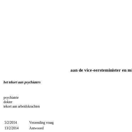
aan de vice-eersteminister en mi
het tekort aan psychiaters
psychiatrie
dokter
tekort aan arbeidskrachten
5/2/2014
Verzending vraag
13/2/2014
Antwoord