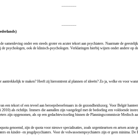
________
________
Nederlands)
t de samenleving onder een steeds groter en acuter tekort aan psychiaters. Naarmate de geestelij
ij de psychologen, ook de klinisch-psychologen. Verklaringen hierbij wijzen onder andere op de 
aantrekkelijk te maken? Heeft zij hieromtrent al plannen of ideeën? Zo ja, welke en voor wanne
van een tekort of een teveel aan beroepsbeoefenaars in de gezondheidszorg. Voor België hanteer 
i 2010) als richtlijn. Immers die aantallen zijn vastgelegd met de bedoeling een voldoende instr
eters zijn opgenomen, als op een gedachtewisseling binnen de Planningscommissie Medisch aan
bquota genoemd, zijn de quota voor nieuwe specialisaties, zoals urgentieartsen en artsen acut
iaters en kinder- en jeugdpsychiaters. Voor de volwassenenpsychiaters zijn er geen minima. D