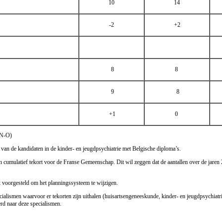
10
14
-2
+2
8
8
9
8
+1
0
(N-O)
s van de kandidaten in de kinder- en jeugdpsychiatrie met Belgische diploma’s.
en cumulatief tekort voor de Franse Gemeenschap. Dit wil zeggen dat de aantallen over de jare
ik voorgesteld om het planningssysteem te wijzigen.
alismen waarvoor er tekorten zijn uithalen (huisartsengeneeskunde, kinder- en jeugdpsychiatri
erd naar deze specialismen.