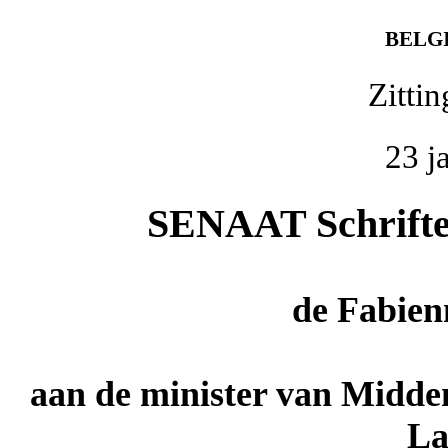
BELG
Zitti
23 j
SENAAT Schriftel
de
Fabien
aan de minister van Midde
L