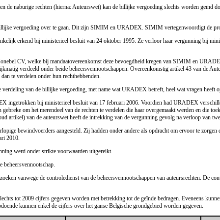
ht en de naburige rechten (hierna: Auteurswet) kan de billijke vergoeding slechts worden geïnd
 billijke vergoeding over te gaan. Dit zijn SIMIM en URADEX. SIMIM vertegenwoordigt de p
jk erkend bij ministerieel besluit van 24 oktober 1995. Ze verloor haar vergunning bij minis
 Honebel CV, welke bij mandaatovereenkomst deze bevoegdheid kregen van SIMIM en URADEX. H
gelijkmatig verdeeld onder beide beheersvennootschappen. Overeenkomstig artikel 43 van de A
n te verdelen onder hun rechthebbenden.
t de verdeling van de billijke vergoeding, met name wat URADEX betreft, heel wat vragen heeft 
ingetrokken bij ministerieel besluit van 17 februari 2006. Voordien had URADEX verschille
ebreke om het merendeel van de rechten te verdelen die haar overgemaakt werden en die toekom
(oud artikel) van de auteurswet heeft de intrekking van de vergunning gevolg na verloop van twe
rlopige bewindvoerders aangesteld. Zij hadden onder andere als opdracht om ervoor te zorge
ari 2010.
ing werd onder strikte voorwaarden uitgereikt.
de beheersvennootschap.
eken vanwege de controledienst van de beheersvennootschappen van auteursrechten. De cont
 slechts tot 2009 cijfers gegeven worden met betrekking tot de geïnde bedragen. Eveneens kun
doende kunnen enkel de cijfers over het ganse Belgische grondgebied worden gegeven.