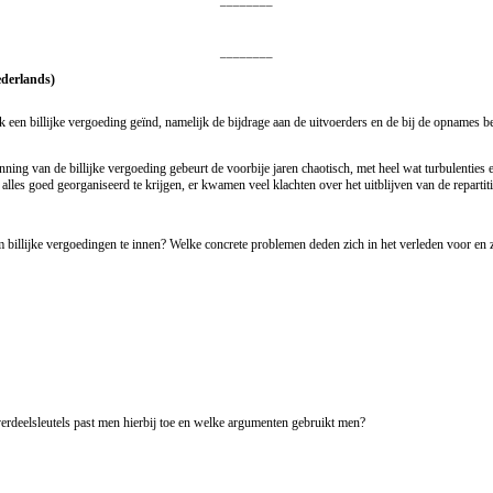
________
________
ederlands)
een billijke vergoeding geïnd, namelijk de bijdrage aan de uitvoerders en de bij de opnames bet
g van de billijke vergoeding gebeurt de voorbije jaren chaotisch, met heel wat turbulenties en
les goed georganiseerd te krijgen, er kwamen veel klachten over het uitblijven van de repartit
llijke vergoedingen te innen? Welke concrete problemen deden zich in het verleden voor en z
erdeelsleutels past men hierbij toe en welke argumenten gebruikt men?