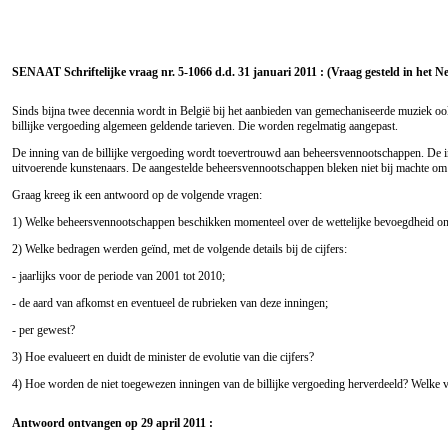
SENAAT Schriftelijke vraag nr. 5-1066 d.d. 31 januari 2011 : (Vraag gesteld in het N
Sinds bijna twee decennia wordt in België bij het aanbieden van gemechaniseerde muziek ook 
billijke vergoeding algemeen geldende tarieven. Die worden regelmatig aangepast.
De inning van de billijke vergoeding wordt toevertrouwd aan beheersvennootschappen. De innin
uitvoerende kunstenaars. De aangestelde beheersvennootschappen bleken niet bij machte om al
Graag kreeg ik een antwoord op de volgende vragen:
1) Welke beheersvennootschappen beschikken momenteel over de wettelijke bevoegdheid om bi
2) Welke bedragen werden geïnd, met de volgende details bij de cijfers:
- jaarlijks voor de periode van 2001 tot 2010;
- de aard van afkomst en eventueel de rubrieken van deze inningen;
- per gewest?
3) Hoe evalueert en duidt de minister de evolutie van die cijfers?
4) Hoe worden de niet toegewezen inningen van de billijke vergoeding herverdeeld? Welke v
Antwoord ontvangen op 29 april 2011 :