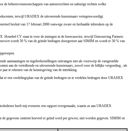
 door de beheersvennootschappen van auteursrechten en naburige rechten welke
roducenten, terwijl URADEX de uitvoerende kunstenaars vertegenwoordigt.
terieel besluit van 17 februari 2006 vanwege zware en herhaalde inbreuken op de
onebel CV staat in voor de inningen in de horecasector, terwijl Outsourcing Partners
uteurswet wordt 50 % van de geïnde bedragen doorgestort aan SIMIM en wordt er 50 % van
opgeroepen.
nde aanmaningen en ingebrekestellingen ontvangen met als voorwerp de vastgestelde
en aan de vertolkende en uitvoerende kunstenaars, zowel voor de billijke vergoeding , als
e jaar te rekenen van de kennisgeving van de intrekking.
n dat er een verdelingsplan van de geïnde bedragen en te verdelen bedragen door URADEX
roledienst heeft mij eveneens een rapport overgemaakt, waarin ze aan URADEX
nen de gegevens omtrent hoeveel er geïnd werd per gewest, niet worden gegeven. SIMIM en