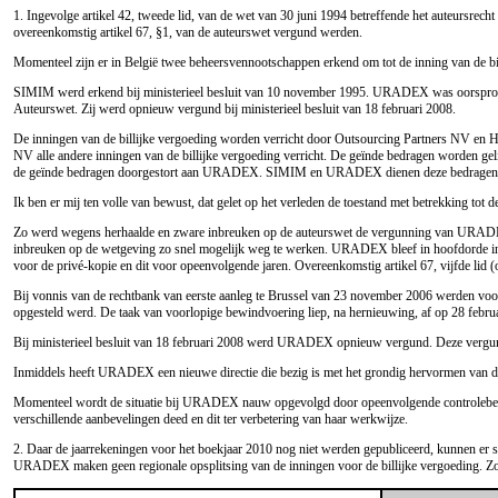
1. Ingevolge artikel 42, tweede lid, van de wet van 30 juni 1994 betreffende het auteursrec
overeenkomstig artikel 67, §1, van de auteurswet vergund werden.
Momenteel zijn er in België twee beheersvennootschappen erkend om tot de inning van de
SIMIM werd erkend bij ministerieel besluit van 10 november 1995. URADEX was oorspronkeli
Auteurswet. Zij werd opnieuw vergund bij ministerieel besluit van 18 februari 2008.
De inningen van de billijke vergoeding worden verricht door Outsourcing Partners NV en
NV alle andere inningen van de billijke vergoeding verricht. De geïnde bedragen worden 
de geïnde bedragen doorgestort aan URADEX. SIMIM en URADEX dienen deze bedragen da
Ik ben er mij ten volle van bewust, dat gelet op het verleden de toestand met betrekking to
Zo werd wegens herhaalde en zware inbreuken op de auteurswet de vergunning van URADEX 
inbreuken op de wetgeving zo snel mogelijk weg te werken. URADEX bleef in hoofdorde in g
voor de privé-kopie en dit voor opeenvolgende jaren. Overeenkomstig artikel 67, vijfde lid 
Bij vonnis van de rechtbank van eerste aanleg te Brussel van 23 november 2006 werden voo
opgesteld werd. De taak van voorlopige bewindvoering liep, na hernieuwing, af op 28 febru
Bij ministerieel besluit van 18 februari 2008 werd URADEX opnieuw vergund. Deze vergunn
Inmiddels heeft URADEX een nieuwe directie die bezig is met het grondig hervormen van 
Momenteel wordt de situatie bij URADEX nauw opgevolgd door opeenvolgende controlebezo
verschillende aanbevelingen deed en dit ter verbetering van haar werkwijze.
2. Daar de jaarrekeningen voor het boekjaar 2010 nog niet werden gepubliceerd, kunnen er
URADEX maken geen regionale opsplitsing van de inningen voor de billijke vergoeding. Zo