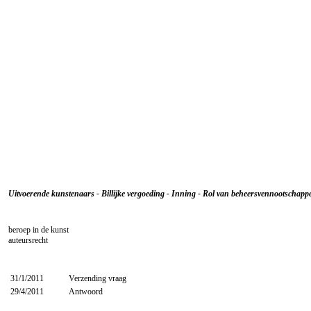
Uitvoerende kunstenaars - Billijke vergoeding - Inning - Rol van beheersvennootschapp
beroep in de kunst
auteursrecht
31/1/2011
Verzending vraag
29/4/2011
Antwoord