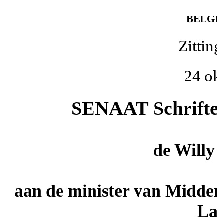
BELG
Zitti
24 o
SENAAT Schriftel
de
Will
aan de minister van Midde
L