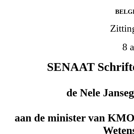
BELG
Zitti
8 
SENAAT Schriftel
de
Nele Janseg
aan de minister van KMO
Wetens