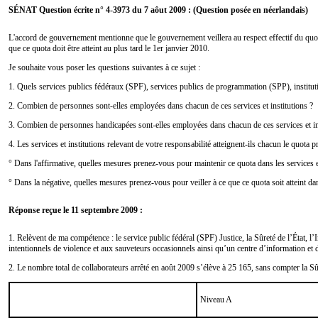
SÉNAT Question écrite n° 4-3973 du 7 aôut 2009 : (Question posée en néerlandais)
L'accord de gouvernement mentionne que le gouvernement veillera au respect effectif du quot
que ce quota doit être atteint au plus tard le 1er janvier 2010.
Je souhaite vous poser les questions suivantes à ce sujet :
1. Quels services publics fédéraux (SPF), services publics de programmation (SPP), institutio
2. Combien de personnes sont-elles employées dans chacun de ces services et institutions ?
3. Combien de personnes handicapées sont-elles employées dans chacun de ces services et ins
4. Les services et institutions relevant de votre responsabilité atteignent-ils chacun le quota 
° Dans l'affirmative, quelles mesures prenez-vous pour maintenir ce quota dans les services e
° Dans la négative, quelles mesures prenez-vous pour veiller à ce que ce quota soit atteint dan
Réponse reçue le 11 septembre 2009 :
1. Relèvent de ma compétence : le service public fédéral (SPF) Justice, la Sûreté de l’État, l
intentionnels de violence et aux sauveteurs occasionnels ainsi qu’un centre d’information et d
2. Le nombre total de collaborateurs arrêté en août 2009 s’élève à 25 165, sans compter la Sûr
Niveau A