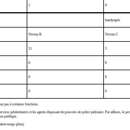
1
9
handicapés
Niveau B
Niveau C
11
5
0
0
0
0
0
0
ue pas à certaines fonctions.
rvices pénitentiaires et les agents disposant de pouvoirs de police judiciaire. Par ailleurs, le p
ion publique.
lent temps plein).