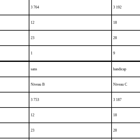
3 764
3 192
12
18
23
28
1
9
sans
handicap
Niveau B
Niveau C
3 753
3 187
12
18
23
28