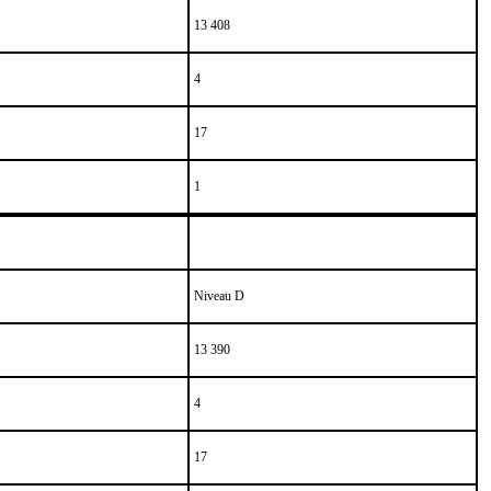
13 408
4
17
1
Niveau D
13 390
4
17