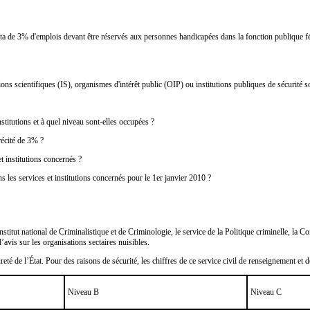
a de 3% d'emplois devant être réservés aux personnes handicapées dans la fonction publique fédé
ns scientifiques (IS), organismes d'intérêt public (OIP) ou institutions publiques de sécurité s
titutions et à quel niveau sont-elles occupées ?
précité de 3% ?
t institutions concernés ?
s les services et institutions concernés pour le 1er janvier 2010 ?
’Institut national de Criminalistique et de Criminologie, le service de la Politique criminelle, l
’avis sur les organisations sectaires nuisibles.
eté de l’État. Pour des raisons de sécurité, les chiffres de ce service civil de renseignement et
Niveau B
Niveau C