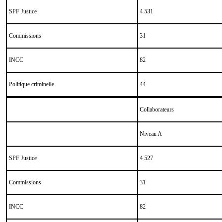
SPF Justice
4 531
Commissions
31
INCC
82
Politique criminelle
44
Collaborateurs
Niveau A
SPF Justice
4 527
Commissions
31
INCC
82