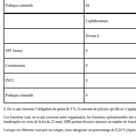
Politique criminelle
44
Copllaborateurs
Niveau A
SPF Justice
4
Commissions
0
INCC
0
Politique criminelle
0
4. En ce qui concerne l’obligation du quota de 3 %, il convient de préciser qu’elle ne s’appliq
Ces fonctions sont, en ce qui concerne notre organisation, les fonctions opérationnelles des se
handicapées en vertu de la loi du 22 mars 1999 portant diverses mesures en matière de fonct
Lorsque ces éléments sont pris en compte, nous atteignons un pourcentage de 0,24 % (équiva