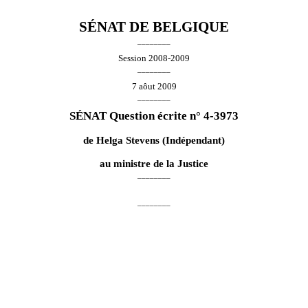
SÉNAT DE BELGIQUE
________
Session 2008-2009
________
7 aôut 2009
________
SÉNAT Question écrite n° 4-3973
de
Helga Stevens
(Indépendant)
au ministre de la Justice
________
________