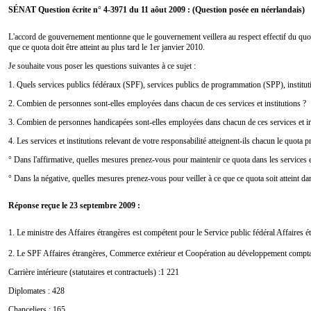
SÉNAT Question écrite n° 4-3971 du 11 aôut 2009 : (Question posée en néerlandais)
L'accord de gouvernement mentionne que le gouvernement veillera au respect effectif du quot
que ce quota doit être atteint au plus tard le 1er janvier 2010.
Je souhaite vous poser les questions suivantes à ce sujet :
1. Quels services publics fédéraux (SPF), services publics de programmation (SPP), institutio
2. Combien de personnes sont-elles employées dans chacun de ces services et institutions ?
3. Combien de personnes handicapées sont-elles employées dans chacun de ces services et ins
4. Les services et institutions relevant de votre responsabilité atteignent-ils chacun le quota 
° Dans l'affirmative, quelles mesures prenez-vous pour maintenir ce quota dans les services e
° Dans la négative, quelles mesures prenez-vous pour veiller à ce que ce quota soit atteint dan
Réponse reçue le 23 septembre 2009 :
1. Le ministre des Affaires étrangères est compétent pour le Service public fédéral Affaire
2. Le SPF Affaires étrangères, Commerce extérieur et Coopération au développement compta
Carrière intérieure (statutaires et contractuels) :1 221
Diplomates : 428
Chanceliers : 165