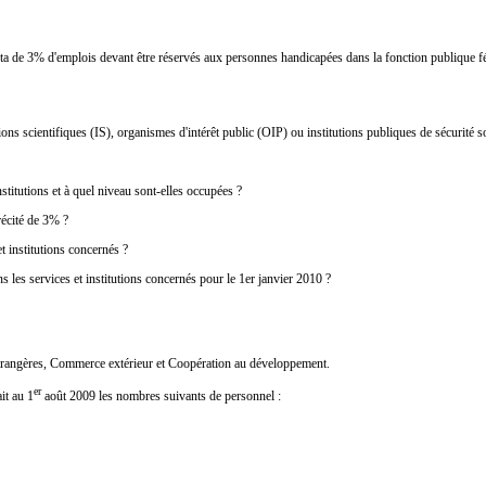
a de 3% d'emplois devant être réservés aux personnes handicapées dans la fonction publique fédé
ns scientifiques (IS), organismes d'intérêt public (OIP) ou institutions publiques de sécurité s
titutions et à quel niveau sont-elles occupées ?
précité de 3% ?
t institutions concernés ?
s les services et institutions concernés pour le 1er janvier 2010 ?
s étrangères, Commerce extérieur et Coopération au développement.
er
it au 1
août 2009 les nombres suivants de personnel :