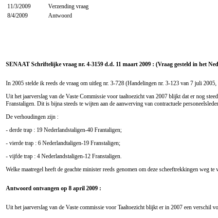
11/3/2009
Verzending vraag
8/4/2009
Antwoord
SENAAT Schriftelijke vraag nr. 4-3159 d.d. 11 maart 2009 : (Vraag gesteld in het Ne
In 2005 stelde ik reeds de vraag om uitleg nr. 3-728 (Handelingen nr. 3-123 van 7 juli 2005,
Uit het jaarverslag van de Vaste Commissie voor taaltoezicht van 2007 blijkt dat er nog steed
Franstaligen. Dit is bijna steeds te wijten aan de aanwerving van contractuele personeelsle
De verhoudingen zijn :
- derde trap : 19 Nederlandstaligen-40 Frantaligen;
- vierde trap : 6 Nederlandtaligen-19 Franstaligen;
- vijfde trap : 4 Nederlandstaligen-12 Franstaligen.
Welke maatregel heeft de geachte minister reeds genomen om deze scheeftrekkingen weg te 
Antwoord ontvangen op 8 april 2009 :
Uit het jaarverslag van de Vaste commissie voor Taaltoezicht blijkt er in 2007 een verschil vo