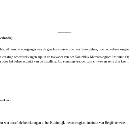
________
________
derlands)
 blz. 94) aan de voorganger van de geachte minister, de heer Verwilghen, over scheeftrekkingen 
s ernstige scheeftrekkingen zijn in de taalkader van het Koninklijk Meteorologisch Instituut. Op 
den door het beheerscomité van de instelling. Op sommige trappen zijn er twee en zelfs drie ke
werken ?
or wat betreft de betrekkingen in het Koninklijk meteorologisch instituut van België, te weten :