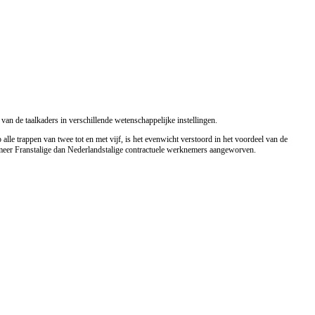
van de taalkaders in verschillende wetenschappelijke instellingen.
alle trappen van twee tot en met vijf, is het evenwicht verstoord in het voordeel van de
er meer Franstalige dan Nederlandstalige contractuele werknemers aangeworven.