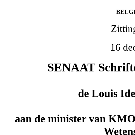
BELG
Zitti
16 de
SENAAT Schriftel
de
Louis Id
aan de minister van KMO
Wetens