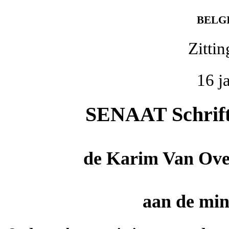
BELG
Zitti
16 j
SENAAT Schrifte
de
Karim Van Ove
aan de mini