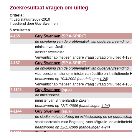
Zoekresultaat vragen om uitleg
Criteria :
4: Legislatuur 2007-2010
Ingediend door Guy Swennen
5 resultaten
4-165
Guy Swennen
(SP.A-SPIRIT)
de opvolging van de problematiek van oudervervreemding
minister van Justitie
dossier afgesloten
Verwantschap met een andere vraag : vraag om uitleg
4-187
4-187
Guy Swennen
(SP.A-SPIRIT)
de opvolging van de problematiek van oudervervreemding
vice-eersteminister en minister van Justitie en Institutionel
beantwoord op 10/4/2008 (handelingen
4-24
)
Verwantschap met een andere vraag : vraag om uitleg
4-165
4-1143
Guy Swennen
(sp.a)
de milieupolitie
minister van Binnenlandse Zaken
beantwoord op 12/11/2009 (handelingen
4-94
)
4-1144
Guy Swennen
(sp.a)
de studie met betrekking tot echtscheiding en co-ouderscha
staatssecretaris voor Begroting, voor Migratie- en asielbelei
beantwoord op 12/11/2009 (handelingen
4-94
)