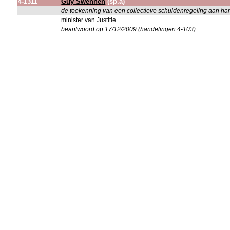
4-1311
Guy Swennen
(sp.a)
de toekenning van een collectieve schuldenregeling aan ha
minister van Justitie
beantwoord op 17/12/2009 (handelingen
4-103
)