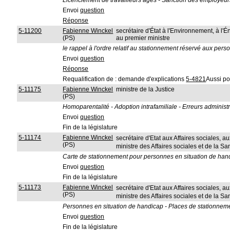
Licenciement de travailleurs âgés - Sanction des employeur
Envoi
question
Réponse
5-11200
Fabienne Winckel
secrétaire d'État à l'Environnement, à l'Én
(PS)
au premier ministre
le rappel à l'ordre relatif au stationnement réservé aux per
Envoi
question
Réponse
Requalification de : demande d'explications
5-4821
Aussi po
5-11175
Fabienne Winckel
ministre de la Justice
(PS)
Homoparentalité - Adoption intrafamiliale - Erreurs adminis
Envoi
question
Fin de la législature
5-11174
Fabienne Winckel
secrétaire d'Etat aux Affaires sociales, a
(PS)
ministre des Affaires sociales et de la S
Carte de stationnement pour personnes en situation de hand
Envoi
question
Fin de la législature
5-11173
Fabienne Winckel
secrétaire d'Etat aux Affaires sociales, a
(PS)
ministre des Affaires sociales et de la S
Personnes en situation de handicap - Places de stationneme
Envoi
question
Fin de la législature