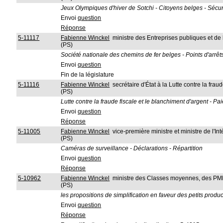
Jeux Olympiques d'hiver de Sotchi - Citoyens belges - Sécur
Envoi
question
Réponse
5-11117
Fabienne Winckel
ministre des Entreprises publiques et d
(PS)
Société nationale des chemins de fer belges - Points d'arrêt
Envoi
question
Fin de la législature
5-11116
Fabienne Winckel
secrétaire d'État à la Lutte contre la frau
(PS)
Lutte contre la fraude fiscale et le blanchiment d'argent - 
Envoi
question
Réponse
5-11005
Fabienne Winckel
vice-première ministre et ministre de l'In
(PS)
Caméras de surveillance - Déclarations - Répartition
Envoi
question
Réponse
5-10962
Fabienne Winckel
ministre des Classes moyennes, des PME,
(PS)
les propositions de simplification en faveur des petits produ
Envoi
question
Réponse