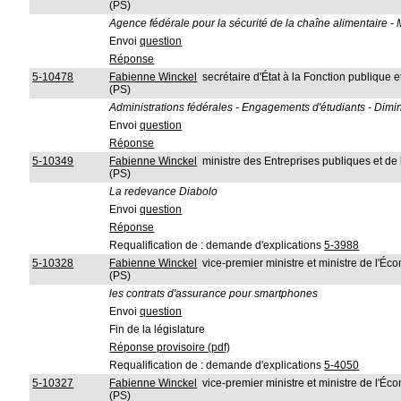
(PS)
Agence fédérale pour la sécurité de la chaîne alimentaire - M
Envoi
question
Réponse
5-10478
Fabienne Winckel
secrétaire d'État à la Fonction publique
(PS)
Administrations fédérales - Engagements d'étudiants - Dimin
Envoi
question
Réponse
5-10349
Fabienne Winckel
ministre des Entreprises publiques et d
(PS)
La redevance Diabolo
Envoi
question
Réponse
Requalification de : demande d'explications
5-3988
5-10328
Fabienne Winckel
vice-premier ministre et ministre de l'
(PS)
les contrats d'assurance pour smartphones
Envoi
question
Fin de la législature
Réponse provisoire (pdf)
Requalification de : demande d'explications
5-4050
5-10327
Fabienne Winckel
vice-premier ministre et ministre de l'
(PS)