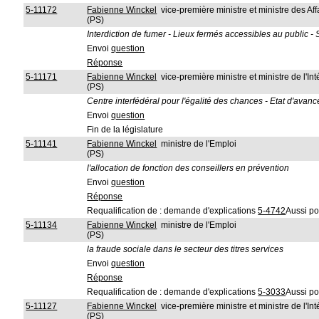
5-11172
Fabienne Winckel
vice-première ministre et ministre des Aff
(PS)
Interdiction de fumer - Lieux fermés accessibles au public - 
Envoi
question
Réponse
5-11171
Fabienne Winckel
vice-première ministre et ministre de l'In
(PS)
Centre interfédéral pour l'égalité des chances - Etat d'av
Envoi
question
Fin de la législature
5-11141
Fabienne Winckel
ministre de l'Emploi
(PS)
l'allocation de fonction des conseillers en prévention
Envoi
question
Réponse
Requalification de : demande d'explications
5-4742
Aussi po
5-11134
Fabienne Winckel
ministre de l'Emploi
(PS)
la fraude sociale dans le secteur des titres services
Envoi
question
Réponse
Requalification de : demande d'explications
5-3033
Aussi po
5-11127
Fabienne Winckel
vice-première ministre et ministre de l'In
(PS)