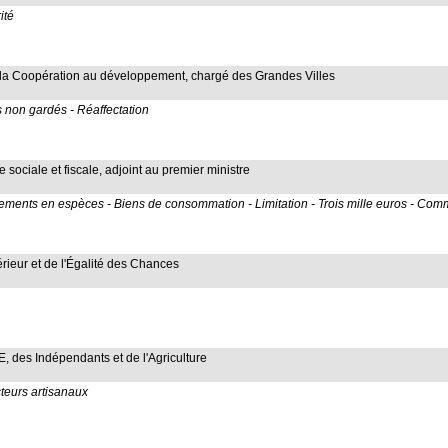
ité
e la Coopération au développement, chargé des Grandes Villes
s non gardés - Réaffectation
de sociale et fiscale, adjoint au premier ministre
Paiements en espèces - Biens de consommation - Limitation - Trois mille euros - Com
térieur et de l'Égalité des Chances
 des Indépendants et de l'Agriculture
cteurs artisanaux