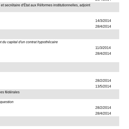
, et secrétaire d'État aux Réformes institutionnelles, adjoint
14/3/2014
28/4/2014
t du capital d'un contrat hypothécaire
11/3/2014
28/4/2014
28/2/2014
13/5/2014
lles fédérales
 question
28/2/2014
28/4/2014