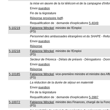
la mise en œuvre de la loi télécom et de la campagne d'inf
Envoi
question
Fin de la législature
Réponse provisoire (pdf)
Requalification de : demande d'explications
5-4049
5-10219
Fabienne Winckel
ministre de l'Emploi
(PS)
Personnel des ambassades étrangères et du SHAPE - Refus du
Envoi
question
Réponse
5-10218
Fabienne Winckel
ministre de l'Emploi
(PS)
Secteur de l'Horeca - Délais de préavis - Dérogations - Don
Envoi
question
Réponse
5-10185
Fabienne Winckel
vice-première ministre et ministre des Aff
(PS)
La réduction de la durée de séjour en maternité
Envoi
question
Fin de la législature
Requalification de : demande d'explications
5-3987
5-10072
Fabienne Winckel
ministre des Finances, chargé de la Fon
(PS)