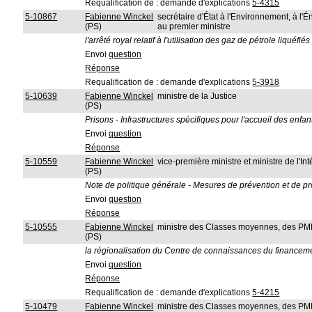
Requalification de : demande d'explications
5-4315
5-10867
Fabienne Winckel
secrétaire d'État à l'Environnement, à l'Én
(PS)
au premier ministre
l'arrêté royal relatif à l'utilisation des gaz de pétrole liqué
Envoi
question
Réponse
Requalification de : demande d'explications
5-3918
5-10639
Fabienne Winckel
ministre de la Justice
(PS)
Prisons - Infrastructures spécifiques pour l'accueil des enfa
Envoi
question
Réponse
5-10559
Fabienne Winckel
vice-première ministre et ministre de l'In
(PS)
Note de politique générale - Mesures de prévention et de pr
Envoi
question
Réponse
5-10555
Fabienne Winckel
ministre des Classes moyennes, des PME,
(PS)
la régionalisation du Centre de connaissances du financem
Envoi
question
Réponse
Requalification de : demande d'explications
5-4215
5-10479
Fabienne Winckel
ministre des Classes moyennes, des PME,