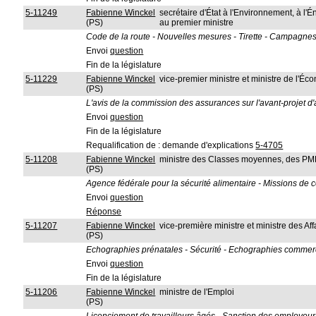
5-11249
Fabienne Winckel
secrétaire d'État à l'Environnement, à l'Én
(PS)
au premier ministre
Code de la route - Nouvelles mesures - Tirette - Campagnes 
Envoi
question
Fin de la législature
5-11229
Fabienne Winckel
vice-premier ministre et ministre de l'
(PS)
L'avis de la commission des assurances sur l'avant-projet d'
Envoi
question
Fin de la législature
Requalification de : demande d'explications
5-4705
5-11208
Fabienne Winckel
ministre des Classes moyennes, des PME,
(PS)
Agence fédérale pour la sécurité alimentaire - Missions de co
Envoi
question
Réponse
5-11207
Fabienne Winckel
vice-première ministre et ministre des Aff
(PS)
Echographies prénatales - Sécurité - Echographies commercia
Envoi
question
Fin de la législature
5-11206
Fabienne Winckel
ministre de l'Emploi
(PS)