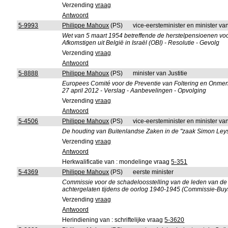
Verzending
vraag
Antwoord
5-9993
Philippe Mahoux
(PS)
vice-eersteminister en minister v
Wet van 5 maart 1954 betreffende de herstelpensioenen voor
Afkomstigen uit België in Israël (OBI) - Resolutie - Gevolg
Verzending
vraag
Antwoord
5-8888
Philippe Mahoux
(PS)
minister van Justitie
Europees Comité voor de Preventie van Foltering en Onmens
27 april 2012 - Verslag - Aanbevelingen - Opvolging
Verzending
vraag
Antwoord
5-4506
Philippe Mahoux
(PS)
vice-eersteminister en minister 
De houding van Buitenlandse Zaken in de "zaak Simon Ley
Verzending
vraag
Antwoord
Herkwalificatie van : mondelinge vraag
5-351
5-4369
Philippe Mahoux
(PS)
eerste minister
Commissie voor de schadeloosstelling van de leden van d
achtergelaten tijdens de oorlog 1940-1945 (Commissie-Buy
Verzending
vraag
Antwoord
Herindiening van : schriftelijke vraag
5-3620