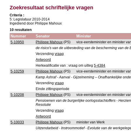
Zoekresultaat schriftelijke vragen
Criteria :
5: Legislatuur 2010-2014
Ingediend door Philippe Mahoux
10 resultaten
Nummer
Senator
Minister
5-10950
Philippe Mahoux
(PS)
vice-eersteminister en minister v
de risico's van de uitbesteding van de bescherming van de 
Verzending
vraag
Antwoord
Herkwalificatie van : vraag om uitleg
5-4384
5-10259
Philippe Mahoux
(PS)
vice-eersteminister en minister 
Kamp Ashraf - Aanval - Gijzelneming – Onafhankelijke ond
Verzending
vraag
Einde zittingsperiode
5-10208
Philippe Mahoux
(PS)
vice-eersteminister en minister v
Pensioenen van de burgerlijke oorlogsslachtoffers - Herzien
Resolutie
Verzending
vraag
Antwoord
5-10033
Philippe Mahoux
(PS)
minister van Werk
Uitzendarbeid - Instroommotief - Evolutie van de werkgelegen