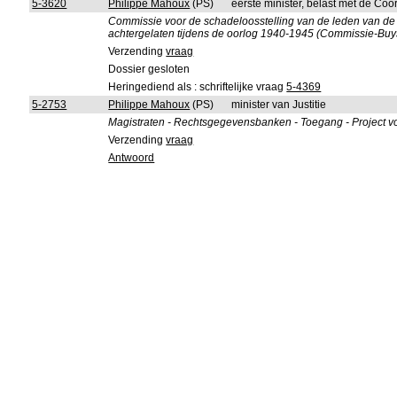
5-3620
Philippe Mahoux
(PS)
eerste minister, belast met de Coör
Commissie voor de schadeloosstelling van de leden van d
achtergelaten tijdens de oorlog 1940-1945 (Commissie-Buy
Verzending
vraag
Dossier gesloten
Heringediend als : schriftelijke vraag
5-4369
5-2753
Philippe Mahoux
(PS)
minister van Justitie
Magistraten - Rechtsgegevensbanken - Toegang - Project vo
Verzending
vraag
Antwoord