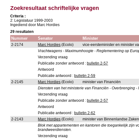
Zoekresultaat schriftelijke vragen
Criteria :
2: Legislatuur 1999-2003
Ingediend door Marc Hordies
29 resultaten
Nummer
Senator
Minister
2-2174
Marc Hordies
(Ecolo)
vice-eersteminister en minister va
Vrachtwagens - Maximumhoogte - Reglementering op Euro
Verzending vraag
Publicatie zonder antwoord :
bulletin 2-57
Antwoord
Publicatie antwoord :
bulletin 2-59
2-2145
Marc Hordies
(Ecolo)
minister van Financiën
Diensten van het ministerie van Financiën - Overbrenging - N
Verzending vraag
Publicatie zonder antwoord :
bulletin 2-57
Antwoord
Publicatie antwoord :
bulletin 2-62
2-2143
Marc Hordies
(Ecolo)
minister van Binnenlandse Zake
Blok met appartementen en kantoren die toegankelijk zijn v
brandweerdiensten.
Verzending vraag