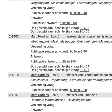
Wegtransport - Maximale hoogte - Overtredingen - Maatrege
Verzending vraag
Publicatie zonder antwoord :
bulletin 2-40
Antwoord
Publicatie antwoord :
bulletin 2-50
Ook gesteld aan : schriftelijke vraag
2-1403
Ook gesteld aan : schriftelijke vraag
2-1405
2-1403
Marc Hordies
(Ecolo)
vice-eersteminister en minister va
Wegtransport - Maximale hoogte - Overtredingen - Maatrege
Verzending vraag
Publicatie zonder antwoord :
bulletin 2-40
Antwoord
Publicatie antwoord :
bulletin 2-54
Ook gesteld aan : schriftelijke vraag
2-1404
Ook gesteld aan : schriftelijke vraag
2-1405
2-1315
Marc Hordies
(Ecolo)
minister van Binnenlandse Zake
Asielzoekers - Repatriëring - Eerbied voor de waardigheid 
Verzending vraag
Publicatie zonder antwoord :
bulletin 2-38
2-1192
Marc Hordies
(Ecolo)
minister van Financiën
Openbare mandatarissen - Belastingcontrole.
Verzending vraag
Antwoord