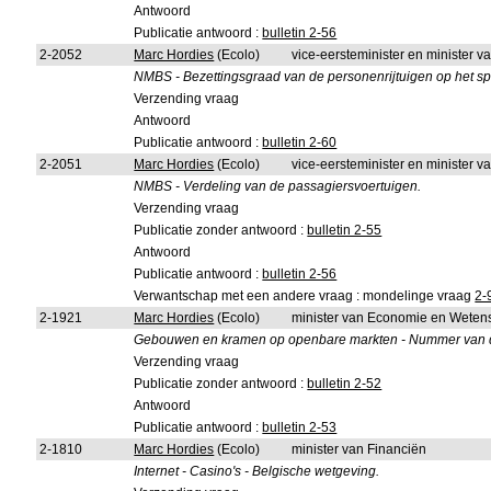
Antwoord
Publicatie antwoord :
bulletin 2-56
2-2052
Marc Hordies
(Ecolo)
vice-eersteminister en minister va
NMBS - Bezettingsgraad van de personenrijtuigen op het s
Verzending vraag
Antwoord
Publicatie antwoord :
bulletin 2-60
2-2051
Marc Hordies
(Ecolo)
vice-eersteminister en minister va
NMBS - Verdeling van de passagiersvoertuigen.
Verzending vraag
Publicatie zonder antwoord :
bulletin 2-55
Antwoord
Publicatie antwoord :
bulletin 2-56
Verwantschap met een andere vraag : mondelinge vraag
2-
2-1921
Marc Hordies
(Ecolo)
minister van Economie en Wetens
Gebouwen en kramen op openbare markten - Nummer van de in
Verzending vraag
Publicatie zonder antwoord :
bulletin 2-52
Antwoord
Publicatie antwoord :
bulletin 2-53
2-1810
Marc Hordies
(Ecolo)
minister van Financiën
Internet - Casino's - Belgische wetgeving.