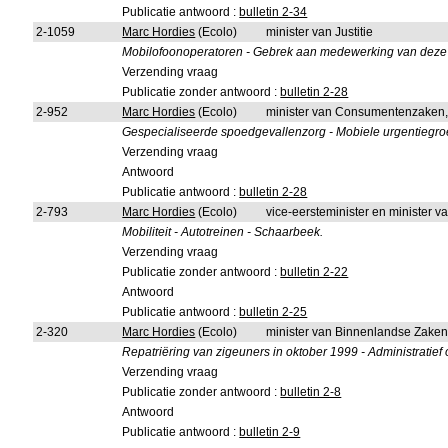
Publicatie antwoord :
bulletin 2-34
2-1059
Marc Hordies
(Ecolo)
minister van Justitie
Mobilofoonoperatoren - Gebrek aan medewerking van deze o
Verzending vraag
Publicatie zonder antwoord :
bulletin 2-28
2-952
Marc Hordies
(Ecolo)
minister van Consumentenzaken,
Gespecialiseerde spoedgevallenzorg - Mobiele urgentiegr
Verzending vraag
Antwoord
Publicatie antwoord :
bulletin 2-28
2-793
Marc Hordies
(Ecolo)
vice-eersteminister en minister va
Mobiliteit - Autotreinen - Schaarbeek.
Verzending vraag
Publicatie zonder antwoord :
bulletin 2-22
Antwoord
Publicatie antwoord :
bulletin 2-25
2-320
Marc Hordies
(Ecolo)
minister van Binnenlandse Zake
Repatriëring van zigeuners in oktober 1999 - Administratief 
Verzending vraag
Publicatie zonder antwoord :
bulletin 2-8
Antwoord
Publicatie antwoord :
bulletin 2-9