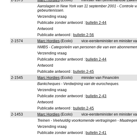
2-1575
Marc Hordies
(Ecolo)
minister van Binnenlandse Zake
Aanslagen in New York van 11 september 2001 - Controle van
gebeurtenissen.
Verzending vraag
Publicatie zonder antwoord :
bulletin 2-44
Antwoord
Publicatie antwoord :
bulletin 2-56
2-1574
Marc Hordies
(Ecolo)
vice-eersteminister en minister va
NMBS - Categorieën van personen die van een abonnement
Verzending vraag
Publicatie zonder antwoord :
bulletin 2-44
Antwoord
Publicatie antwoord :
bulletin 2-45
2-1545
Marc Hordies
(Ecolo)
minister van Financiën
Bankcheques - Verdwijning van de eurocheques.
Verzending vraag
Publicatie zonder antwoord :
bulletin 2-43
Antwoord
Publicatie antwoord :
bulletin 2-45
2-1453
Marc Hordies
(Ecolo)
vice-eersteminister en minister va
Treinen - Veelvuldig voorkomende vertragingen - Maatregel
Verzending vraag
Publicatie zonder antwoord :
bulletin 2-41