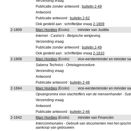
Verzending vraag
Publicatie zonder antwoord :
bulletin 2-49
Antwoord
Publicatie antwoord :
bulletin 2-62
Ook gesteld aan : schriftelijke vraag
2-1809
2-1809
Marc Hordies
(Ecolo)
minister van Justitie
Internet - Casino's - Belgische wetgeving.
Verzending vraag
Publicatie zonder antwoord :
bulletin 2-49
Ook gesteld aan : schriftelijke vraag
2-1810
2-1808
Marc Hordies
(Ecolo)
vice-eersteminister en minister 
Sabena Technics - Ontslagprocedure.
Verzending vraag
Antwoord
Publicatie antwoord :
bulletin 2-48
2-1664
Marc Hordies
(Ecolo)
vice-eersteminister en minister 
Opvangcentra voor slachtoffers van de mensenhandel - Sub
Verzending vraag
Antwoord
Publicatie antwoord :
bulletin 2-46
2-1642
Marc Hordies
(Ecolo)
minister van Financiën
Intercommunales - Gebruik van documenten met het opschrif
aankoop van gebouwen.