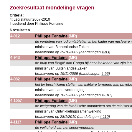
Zoekresultaat mondelinge vragen
Criteria :
4: Legislatuur 2007-2010
Ingediend door Philippe Fontaine
6 resultaten
4-912
Philippe Fontaine
(MR)
de verdeling van jodiumtabletten in het kader van nucleaire 
minister van Binnenlandse Zaken
beantwoord op 29/10/2009 (handelingen
4-93
)
4-943
Philippe Fontaine
(MR)
de hulp van België aan Congo bij het afbakenen van zijn la
minister van Buitenlandse Zaken
beantwoord op 19/11/2009 (handelingen
4-96
)
4-982
Philippe Fontaine
(MR)
het ter beschikking stellen van militaire terreinen aan priv
minister van Landsverdediging
beantwoord op 10/12/2009 (handelingen
4-101
)
4-1057
Philippe Fontaine
(MR)
de weigering van de Israëlische autoriteiten om de minister i
minister van Ontwikkelingssamenwerking
beantwoord op 28/1/2010 (handelingen
4-110
)
4-1113
Philippe Fontaine
(MR)
de veiligheid van het spoorwegennet