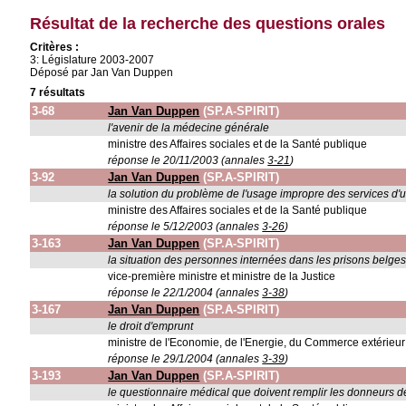
Résultat de la recherche des questions orales
Critères :
3: Législature 2003-2007
Déposé par Jan Van Duppen
7 résultats
3-68
Jan Van Duppen
(SP.A-SPIRIT)
l'avenir de la médecine générale
ministre des Affaires sociales et de la Santé publique
réponse le 20/11/2003 (annales
3-21
)
3-92
Jan Van Duppen
(SP.A-SPIRIT)
la solution du problème de l'usage impropre des services d'
ministre des Affaires sociales et de la Santé publique
réponse le 5/12/2003 (annales
3-26
)
3-163
Jan Van Duppen
(SP.A-SPIRIT)
la situation des personnes internées dans les prisons belge
vice-première ministre et ministre de la Justice
réponse le 22/1/2004 (annales
3-38
)
3-167
Jan Van Duppen
(SP.A-SPIRIT)
le droit d'emprunt
ministre de l'Economie, de l'Energie, du Commerce extérieur e
réponse le 29/1/2004 (annales
3-39
)
3-193
Jan Van Duppen
(SP.A-SPIRIT)
le questionnaire médical que doivent remplir les donneurs 