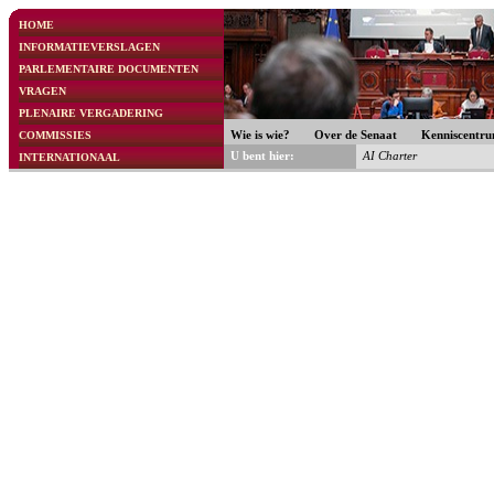
HOME
INFORMATIEVERSLAGEN
PARLEMENTAIRE DOCUMENTEN
VRAGEN
PLENAIRE VERGADERING
COMMISSIES
Wie is wie?
Over de Senaat
Kenniscentr
U bent hier:
AI Charter
INTERNATIONAAL