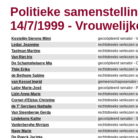
Politieke samenstelli
14/7/1999 - Vrouwelijk
Kestelijn-Sierens Mimi
gecoöpteerd senator - 
Leduc Jeannine
rechtstreeks verkozen s
Taelman Martine
rechtstreeks verkozen s
Van Riet Iris
rechtstreeks verkozen s
De Schamphelaere Mia
gecoöpteerd senator -
Thijs Erika
rechtstreeks verkozen s
de Bethune Sabine
rechtstreeks verkozen s
van Kessel Ingrid
gemeenschapssenator (
Laloy Marie-José
gecoöpteerd senator - 
Lizin Anne-Marie
rechtstreeks verkozen s
Cornet d'Elzius Christine
rechtstreeks verkozen 
de T' Serclaes Nathalie
rechtstreeks verkozen 
Van Steenberge Gerda
rechtstreeks verkozen s
Lindekens Kathy
gecoöpteerd senator - 
Vanlerberghe Myriam
rechtstreeks verkozen s
Nagy Marie
rechtstreeks verkozen s
De Roeck Jacinta
rechtstreeks verkozen s