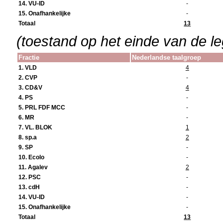
14. VU-ID
-
15. Onafhankelijke
-
Totaal
13
(toestand op het einde van de leg
Fractie
Nederlandse taalgroep
1. VLD
4
2. CVP
-
3. CD&V
4
4. PS
-
5. PRL FDF MCC
-
6. MR
-
7. VL. BLOK
1
8. sp.a
2
9. SP
-
10. Ecolo
-
11. Agalev
2
12. PSC
-
13. cdH
-
14. VU-ID
-
15. Onafhankelijke
-
Totaal
13