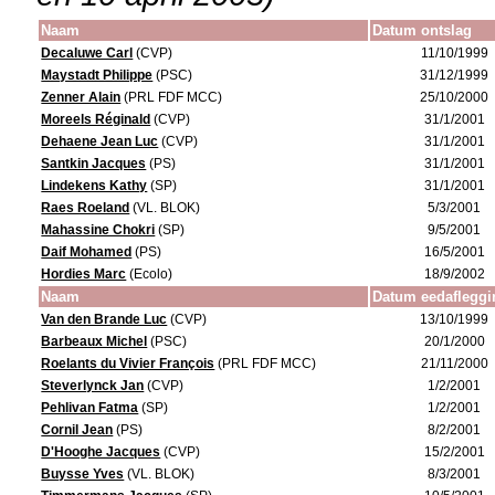
Naam
Datum ontslag
Decaluwe Carl
(CVP)
11/10/1999
Maystadt Philippe
(PSC)
31/12/1999
Zenner Alain
(PRL FDF MCC)
25/10/2000
Moreels Réginald
(CVP)
31/1/2001
Dehaene Jean Luc
(CVP)
31/1/2001
Santkin Jacques
(PS)
31/1/2001
Lindekens Kathy
(SP)
31/1/2001
Raes Roeland
(VL. BLOK)
5/3/2001
Mahassine Chokri
(SP)
9/5/2001
Daif Mohamed
(PS)
16/5/2001
Hordies Marc
(Ecolo)
18/9/2002
Naam
Datum eedafleggi
Van den Brande Luc
(CVP)
13/10/1999
Barbeaux Michel
(PSC)
20/1/2000
Roelants du Vivier François
(PRL FDF MCC)
21/11/2000
Steverlynck Jan
(CVP)
1/2/2001
Pehlivan Fatma
(SP)
1/2/2001
Cornil Jean
(PS)
8/2/2001
D'Hooghe Jacques
(CVP)
15/2/2001
Buysse Yves
(VL. BLOK)
8/3/2001