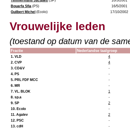
Timmermans Jacques
(SP)
10/5/2001
Bouarfa Sfia
(PS)
16/5/2001
Guilbert Michel
(Ecolo)
17/10/2002
Vrouwelijke leden
(toestand op datum van de samen
Fractie
Nederlandse taalgroep
1. VLD
4
2. CVP
4
3. CD&V
-
4. PS
-
5. PRL FDF MCC
-
6. MR
-
7. VL. BLOK
1
8. sp.a
-
9. SP
2
10. Ecolo
-
11. Agalev
2
12. PSC
-
13. cdH
-