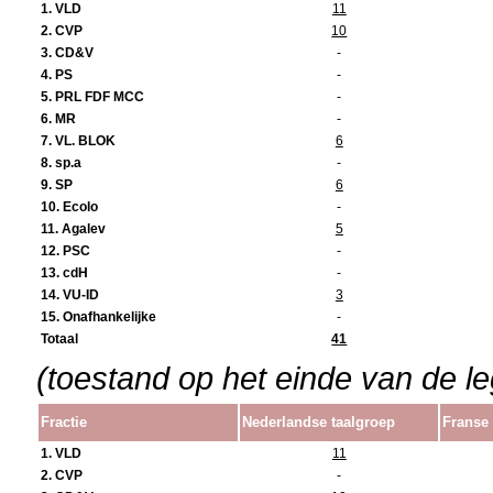
1. VLD
11
2. CVP
10
3. CD&V
-
4. PS
-
5. PRL FDF MCC
-
6. MR
-
7. VL. BLOK
6
8. sp.a
-
9. SP
6
10. Ecolo
-
11. Agalev
5
12. PSC
-
13. cdH
-
14. VU-ID
3
15. Onafhankelijke
-
Totaal
41
(toestand op het einde van de leg
Fractie
Nederlandse taalgroep
Franse 
1. VLD
11
2. CVP
-