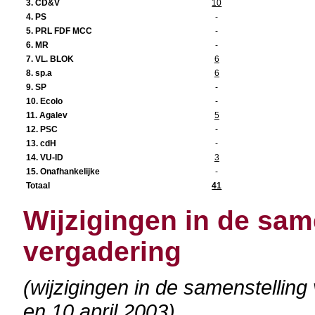
3. CD&V
10
4. PS
-
5. PRL FDF MCC
-
6. MR
-
7. VL. BLOK
6
8. sp.a
6
9. SP
-
10. Ecolo
-
11. Agalev
5
12. PSC
-
13. cdH
-
14. VU-ID
3
15. Onafhankelijke
-
Totaal
41
Wijzigingen in de sam
vergadering
(wijzigingen in de samenstelling
en 10 april 2003)