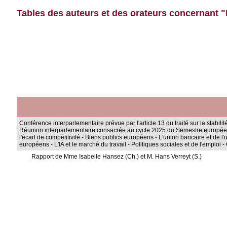
Tables des auteurs et des orateurs concernant "
Conférence interparlementaire prévue par l'article 13 du traité sur la stabil
Réunion interparlementaire consacrée au cycle 2025 du Semestre européen
l'écart de compétitivité - Biens publics européens - L'union bancaire et de
européens - L'IA et le marché du travail - Politiques sociales et de l'empl
Rapport de Mme Isabelle Hansez (Ch.) et M. Hans Verreyt (S.)