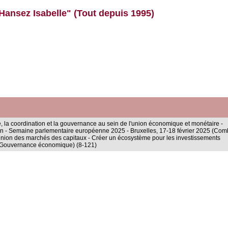
Hansez Isabelle" (Tout depuis 1995)
ité, la coordination et la gouvernance au sein de l'union économique et monétaire -
 - Semaine parlementaire européenne 2025 - Bruxelles, 17-18 février 2025 (Com
 l'union des marchés des capitaux - Créer un écosystème pour les investissements
oi - Gouvernance économique) (8-121)