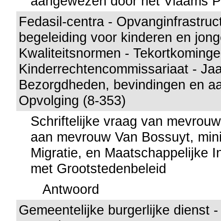
aangewezen door het Vlaams P
Fedasil-centra - Opvanginfrastruc
begeleiding voor kinderen en jong
Kwaliteitsnormen - Tekortkoming
Kinderrechtencommissariaat - Jaa
Bezorgdheden, bevindingen en aa
Opvolging (8-353)
Schriftelijke vraag van mevrou
aan mevrouw Van Bossuyt, minis
Migratie, en Maatschappelijke In
met Grootstedenbeleid
Antwoord
Gemeentelijke burgerlijke dienst - 