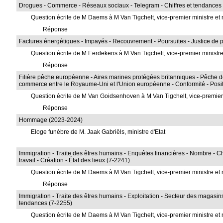
Drogues - Commerce - Réseaux sociaux - Telegram - Chiffres et tendances 
Question écrite de M Daems à M Van Tigchelt, vice-premier ministre et m
Réponse
Factures énergétiques - Impayés - Recouvrement - Poursuites - Justice de p
Question écrite de M Eerdekens à M Van Tigchelt, vice-premier ministre 
Réponse
Filière pêche européenne - Aires marines protégées britanniques - Pêche de 
commerce entre le Royaume-Uni et l'Union européenne - Conformité - Posi
Question écrite de M Van Goidsenhoven à M Van Tigchelt, vice-premier m
Réponse
Hommage (2023-2024)
Eloge funèbre de M. Jaak Gabriëls, ministre d'Etat
Immigration - Traite des êtres humains - Enquêtes financières - Nombre - Ch
travail - Création - État des lieux (7-2241)
Question écrite de M Daems à M Van Tigchelt, vice-premier ministre et m
Réponse
Immigration - Traite des êtres humains - Exploitation - Secteur des magasins
tendances (7-2255)
Question écrite de M Daems à M Van Tigchelt, vice-premier ministre et m