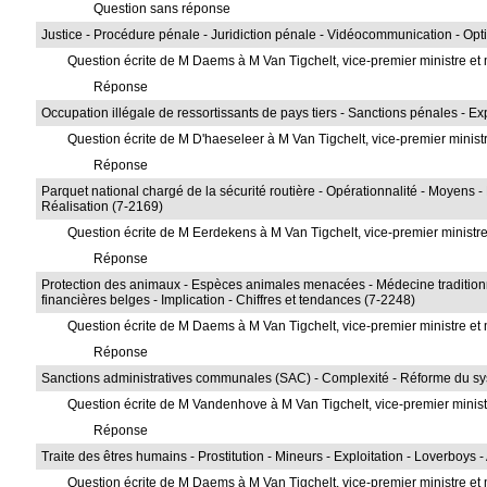
Question sans réponse
Justice - Procédure pénale - Juridiction pénale - Vidéocommunication - Opt
Question écrite de M Daems à M Van Tigchelt, vice-premier ministre et m
Réponse
Occupation illégale de ressortissants de pays tiers - Sanctions pénales - Exp
Question écrite de M D'haeseleer à M Van Tigchelt, vice-premier ministr
Réponse
Parquet national chargé de la sécurité routière - Opérationnalité - Moyens - D
Réalisation (7-2169)
Question écrite de M Eerdekens à M Van Tigchelt, vice-premier ministre 
Réponse
Protection des animaux - Espèces animales menacées - Médecine traditionnell
financières belges - Implication - Chiffres et tendances (7-2248)
Question écrite de M Daems à M Van Tigchelt, vice-premier ministre et m
Réponse
Sanctions administratives communales (SAC) - Complexité - Réforme du sys
Question écrite de M Vandenhove à M Van Tigchelt, vice-premier ministre
Réponse
Traite des êtres humains - Prostitution - Mineurs - Exploitation - Loverboys 
Question écrite de M Daems à M Van Tigchelt, vice-premier ministre et m