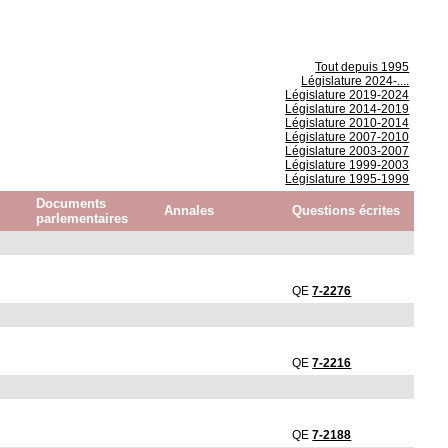
Tout depuis 1995
Législature 2024-....
Législature 2019-2024
Législature 2014-2019
Législature 2010-2014
Législature 2007-2010
Législature 2003-2007
Législature 1999-2003
Législature 1995-1999
Documents
Annales
Questions écrites
parlementaires
QE
7-2276
QE
7-2216
QE
7-2188