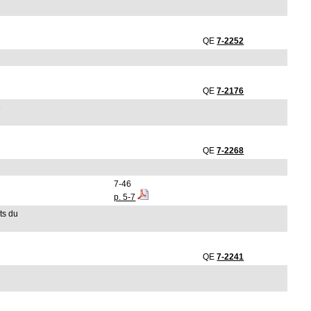
QE
7-2252
QE
7-2176
e
QE
7-2268
7-46
p. 5-7
ts du
QE
7-2241