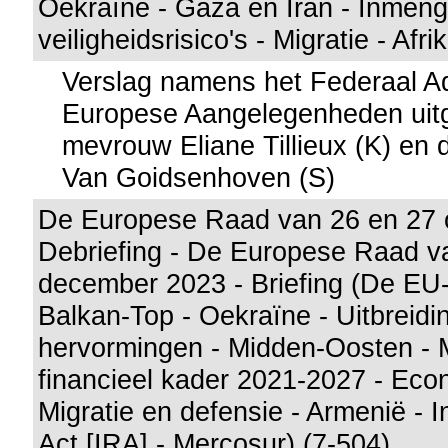
Oekraïne - Gaza en Iran - Inmeng
veiligheidsrisico's - Migratie - Afri
Verslag namens het Federaal A
Europese Aangelegenheden uit
mevrouw Eliane Tillieux (K) en
Van Goidsenhoven (S)
De Europese Raad van 26 en 27 
Debriefing - De Europese Raad v
december 2023 - Briefing (De EU-
Balkan-Top - Oekraïne - Uitbreidi
hervormingen - Midden-Oosten - M
financieel kader 2021-2027 - Eco
Migratie en defensie - Armenië - I
Act [IRA] - Mercosur) (7-504)