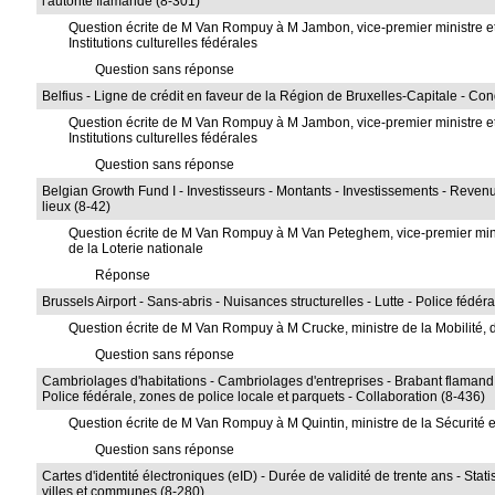
l'autorité flamande (8-301)
Question écrite de M Van Rompuy à M Jambon, vice-premier ministre et 
Institutions culturelles fédérales
Question sans réponse
Belfius - Ligne de crédit en faveur de la Région de Bruxelles-Capitale - Con
Question écrite de M Van Rompuy à M Jambon, vice-premier ministre et 
Institutions culturelles fédérales
Question sans réponse
Belgian Growth Fund I - Investisseurs - Montants - Investissements - Revenu
lieux (8-42)
Question écrite de M Van Rompuy à M Van Peteghem, vice-premier ministr
de la Loterie nationale
Réponse
Brussels Airport - Sans-abris - Nuisances structurelles - Lutte - Police fédé
Question écrite de M Van Rompuy à M Crucke, ministre de la Mobilité,
Question sans réponse
Cambriolages d'habitations - Cambriolages d'entreprises - Brabant flamand -
Police fédérale, zones de police locale et parquets - Collaboration (8-436)
Question écrite de M Van Rompuy à M Quintin, ministre de la Sécurité et 
Question sans réponse
Cartes d'identité électroniques (eID) - Durée de validité de trente ans - Sta
villes et communes (8-280)