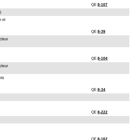
QE
8-107
)
e et
QE
8-39
cteur
QE
8-104
cteur
nts
QE
8-34
QE
8-222
QE
8-162