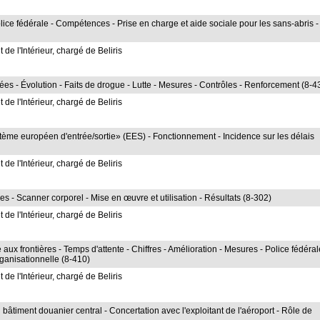
lice fédérale - Compétences - Prise en charge et aide sociale pour les sans-abris -
de l'Intérieur, chargé de Beliris
ées - Évolution - Faits de drogue - Lutte - Mesures - Contrôles - Renforcement (8-4
de l'Intérieur, chargé de Beliris
ystème européen d'entrée/sortie» (EES) - Fonctionnement - Incidence sur les délais
de l'Intérieur, chargé de Beliris
es - Scanner corporel - Mise en œuvre et utilisation - Résultats (8-302)
de l'Intérieur, chargé de Beliris
 frontières - Temps d'attente - Chiffres - Amélioration - Mesures - Police fédéral
rganisationnelle (8-410)
de l'Intérieur, chargé de Beliris
 bâtiment douanier central - Concertation avec l'exploitant de l'aéroport - Rôle de