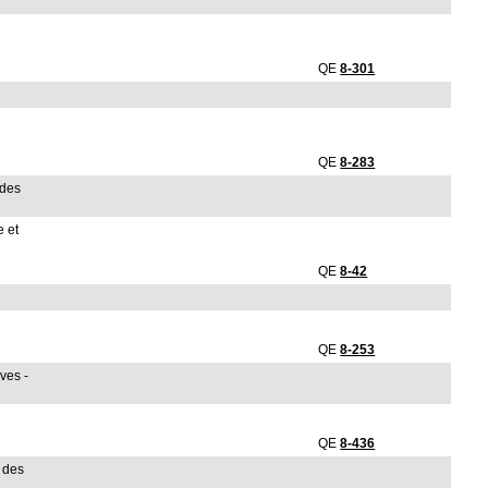
QE
8-301
QE
8-283
 des
e et
QE
8-42
QE
8-253
ves -
QE
8-436
e des