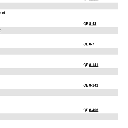
e et
QE
8-43
)
QE
8-7
QE
8-141
QE
8-142
QE
8-406