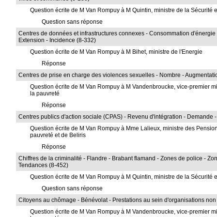
Question écrite de M Van Rompuy à M Quintin, ministre de la Sécurité et 
Question sans réponse
Centres de données et infrastructures connexes - Consommation d'énergie -
Extension - Incidence (8-332)
Question écrite de M Van Rompuy à M Bihet, ministre de l'Energie
Réponse
Centres de prise en charge des violences sexuelles - Nombre - Augmentation
Question écrite de M Van Rompuy à M Vandenbroucke, vice-premier minist
la pauvreté
Réponse
Centres publics d'action sociale (CPAS) - Revenu d'intégration - Demande - R
Question écrite de M Van Rompuy à Mme Lalieux, ministre des Pensions 
pauvreté et de Beliris
Réponse
Chiffres de la criminalité - Flandre - Brabant flamand - Zones de police - Zone
Tendances (8-452)
Question écrite de M Van Rompuy à M Quintin, ministre de la Sécurité et 
Question sans réponse
Citoyens au chômage - Bénévolat - Prestations au sein d'organisations non c
Question écrite de M Van Rompuy à M Vandenbroucke, vice-premier minist