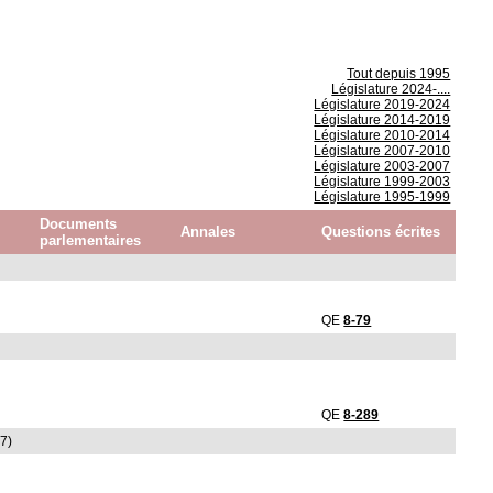
Tout depuis 1995
Législature 2024-....
Législature 2019-2024
Législature 2014-2019
Législature 2010-2014
Législature 2007-2010
Législature 2003-2007
Législature 1999-2003
Législature 1995-1999
Documents
Annales
Questions écrites
parlementaires
QE
8-79
QE
8-289
07)