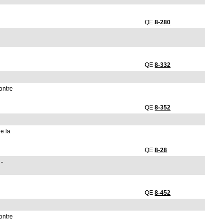
QE
8-280
QE
8-332
ontre
QE
8-352
e la
QE
8-28
 -
QE
8-452
ontre