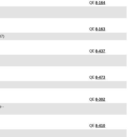
QE
8-164
QE
8-163
37)
QE
8-437
QE
8-473
QE
8-302
e -
QE
8-410