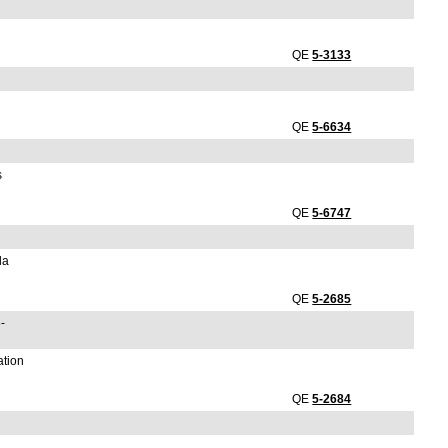
QE
5-3133
QE
5-6634
s
QE
5-6747
la
QE
5-2685
-
ation
QE
5-2684