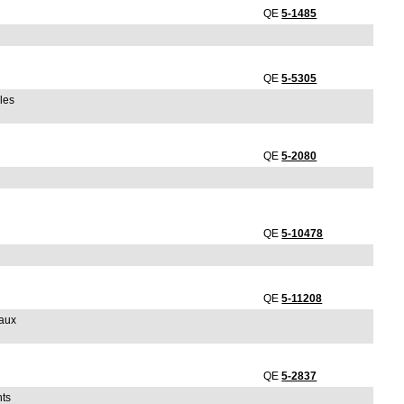
QE
5-1485
QE
5-5305
bles
QE
5-2080
QE
5-10478
QE
5-11208
 aux
QE
5-2837
nts