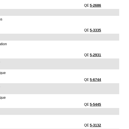
QE
5-2686
ns
QE
5-3335
ation
QE
5-2931
-
ique
QE
5-6744
-
ique
QE
5-5445
QE
5-3132