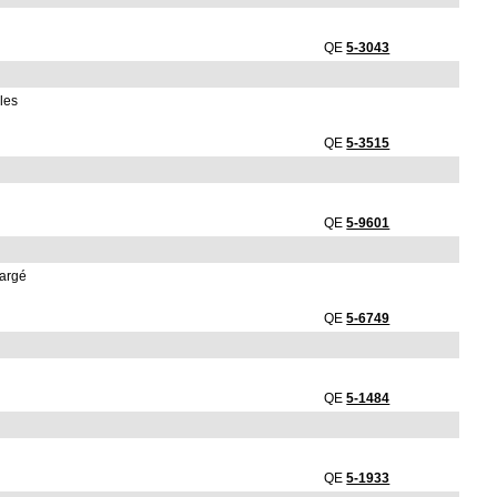
QE
5-3043
ales
QE
5-3515
QE
5-9601
hargé
QE
5-6749
QE
5-1484
QE
5-1933