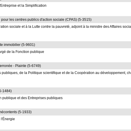
ntreprise et la Simplification
pour les centres publics d'action sociale (CPAS) (5-3515)
tion sociale et à la Lutte contre la pauvreté, adjoint à la ministre des Affaires soci
te immobilier (5-9601)
rgé de la Fonction publique
 erronée - Plainte (5-6749)
 publiques, de la Politique scientifique et de la Coopération au développement, c
(5-1484)
n publique et des Entreprises publiques
mécontents (5-1933)
 l'Énergie