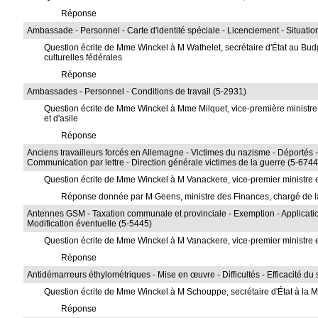
Réponse
Ambassade - Personnel - Carte d'identité spéciale - Licenciement - Situatio
Question écrite de Mme Winckel à M Wathelet, secrétaire d'État au Budget,
culturelles fédérales
Réponse
Ambassades - Personnel - Conditions de travail (5-2931)
Question écrite de Mme Winckel à Mme Milquet, vice-première ministre et
et d'asile
Réponse
Anciens travailleurs forcés en Allemagne - Victimes du nazisme - Déportés 
Communication par lettre - Direction générale victimes de la guerre (5-6744
Question écrite de Mme Winckel à M Vanackere, vice-premier ministre 
Réponse donnée par M Geens, ministre des Finances, chargé de l
Antennes GSM - Taxation communale et provinciale - Exemption - Application 
Modification éventuelle (5-5445)
Question écrite de Mme Winckel à M Vanackere, vice-premier ministre 
Réponse
Antidémarreurs éthylométriques - Mise en œuvre - Difficultés - Efficacité d
Question écrite de Mme Winckel à M Schouppe, secrétaire d'État à la Mo
Réponse