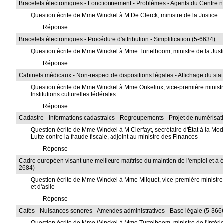
Bracelets électroniques - Fonctionnement - Problèmes - Agents du Centre nat
Question écrite de Mme Winckel à M De Clerck, ministre de la Justice
Réponse
Bracelets électroniques - Procédure d'attribution - Simplification (5-6634)
Question écrite de Mme Winckel à Mme Turtelboom, ministre de la Just
Réponse
Cabinets médicaux - Non-respect de dispositions légales - Affichage du stat
Question écrite de Mme Winckel à Mme Onkelinx, vice-première ministre e
Institutions culturelles fédérales
Réponse
Cadastre - Informations cadastrales - Regroupements - Projet de numérisatio
Question écrite de Mme Winckel à M Clerfayt, secrétaire d'État à la Mod
Lutte contre la fraude fiscale, adjoint au ministre des Finances
Réponse
Cadre européen visant une meilleure maîtrise du maintien de l'emploi et à é
2684)
Question écrite de Mme Winckel à Mme Milquet, vice-première ministre et
et d'asile
Réponse
Cafés - Nuisances sonores - Amendes administratives - Base légale (5-366
Question écrite de Mme Winckel à Mme Turtelboom, ministre de l'Intéri