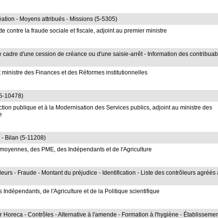
réation - Moyens attribués - Missions (5-5305)
 contre la fraude sociale et fiscale, adjoint au premier ministre
le cadre d'une cession de créance ou d'une saisie-arrêt - Information des contribua
 ministre des Finances et des Réformes institutionnelles
(5-10478)
tion publique et à la Modernisation des Services publics, adjoint au ministre des
e
 - Bilan (5-11208)
 moyennes, des PME, des Indépendants et de l'Agriculture
urs - Fraude - Montant du préjudice - Identification - Liste des contrôleurs agréés
ndépendants, de l'Agriculture et de la Politique scientifique
 Horeca - Contrôles - Alternative à l'amende - Formation à l'hygiène - Établisseme