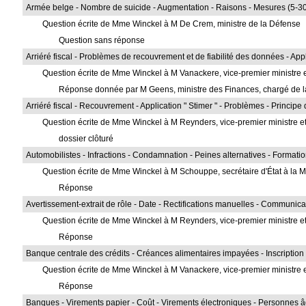
Armée belge - Nombre de suicide - Augmentation - Raisons - Mesures (5-3
Question écrite de Mme Winckel à M De Crem, ministre de la Défense
Question sans réponse
Arriéré fiscal - Problèmes de recouvrement et de fiabilité des données - Appl
Question écrite de Mme Winckel à M Vanackere, vice-premier ministre 
Réponse donnée par M Geens, ministre des Finances, chargé de l
Arriéré fiscal - Recouvrement - Application " Stimer " - Problèmes - Princi
Question écrite de Mme Winckel à M Reynders, vice-premier ministre et
dossier clôturé
Automobilistes - Infractions - Condamnation - Peines alternatives - Formatio
Question écrite de Mme Winckel à M Schouppe, secrétaire d'État à la Mo
Réponse
Avertissement-extrait de rôle - Date - Rectifications manuelles - Communicati
Question écrite de Mme Winckel à M Reynders, vice-premier ministre et
Réponse
Banque centrale des crédits - Créances alimentaires impayées - Inscription
Question écrite de Mme Winckel à M Vanackere, vice-premier ministre 
Réponse
Banques - Virements papier - Coût - Virements électroniques - Personnes âg