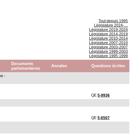
Tout depuis 1995
Législature 2024-....
Législature 2019-2024
Législature 2014-2019
Législature 2010-2014
Législature 2007-2010
Législature 2003-2007
Législature 1999-2003
Législature 1995-1999
Documents
Annales
Questions écrites
parlementaires
re -
QE
5-9936
QE
5-6507