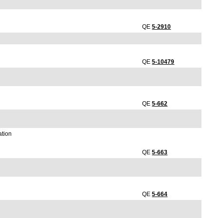
QE
5-2910
QE
5-10479
QE
5-662
ation
QE
5-663
QE
5-664