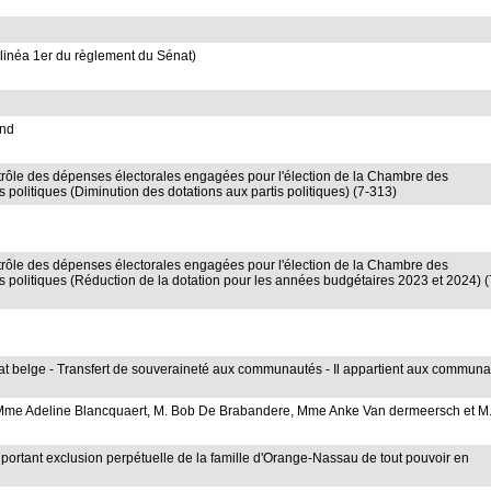
alinéa 1er du règlement du Sénat)
and
u contrôle des dépenses électorales engagées pour l'élection de la Chambre des
s politiques (Diminution des dotations aux partis politiques) (7-313)
u contrôle des dépenses électorales engagées pour l'élection de la Chambre des
is politiques (Réduction de la dotation pour les années budgétaires 2023 et 2024) (
'Etat belge - Transfert de souveraineté aux communautés - Il appartient aux commun
, Mme Adeline Blancquaert, M. Bob De Brabandere, Mme Anke Van dermeersch et M
portant exclusion perpétuelle de la famille d'Orange-Nassau de tout pouvoir en