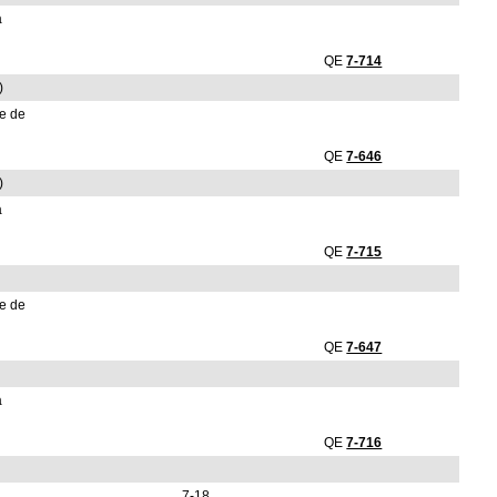
a
QE
7-714
)
re de
QE
7-646
)
a
QE
7-715
re de
QE
7-647
a
QE
7-716
7-18