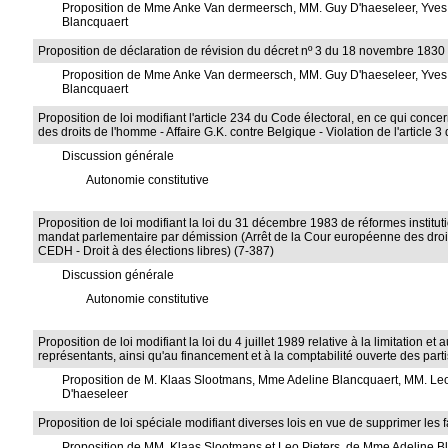
Proposition de Mme Anke Van dermeersch, MM. Guy D'haeseleer, Yves 
Blancquaert
Proposition de déclaration de révision du décret nº 3 du 18 novembre 1830 
Proposition de Mme Anke Van dermeersch, MM. Guy D'haeseleer, Yves 
Blancquaert
Proposition de loi modifiant l'article 234 du Code électoral, en ce qui co
des droits de l'homme - Affaire G.K. contre Belgique - Violation de l'article 
Discussion générale
Autonomie constitutive
Proposition de loi modifiant la loi du 31 décembre 1983 de réformes insti
mandat parlementaire par démission (Arrêt de la Cour européenne des droits d
CEDH - Droit à des élections libres) (7-387)
Discussion générale
Autonomie constitutive
Proposition de loi modifiant la loi du 4 juillet 1989 relative à la limitatio
représentants, ainsi qu'au financement et à la comptabilité ouverte des part
Proposition de M. Klaas Slootmans, Mme Adeline Blancquaert, MM. Le
D'haeseleer
Proposition de loi spéciale modifiant diverses lois en vue de supprimer les 
Proposition de MM. Klaas Slootmans et Leo Pieters, de Mme Adeline