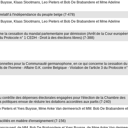
Buysse, Klaas Slootmans, Leo Pieters et Bob De Brabandere et Mme Adeline
relatif à l'indépendance du peuple belge (7-478)
Buysse, Klaas Slootmans, Leo Pieters et Bob De Brabandere et Mme Adeline
ncerne la cessation du mandat parlementaire par démission (Arrêt de la Cour europée
3 du Protocole n° 1 CEDH - Droit à des élections libres) (7-388)
tutionnelles pour la Communauté germanophone, en ce qui concerne la cessation du
e l'homme - Affaire G.K. contre Belgique - Violation de l'article 3 du Protocole n°
n et au contrôle des dépenses électorales engagées pour l'élection de la Chambre des
is politiques envue de réduire les dotations accordées aux partis (7-240)
o Pieters et Yves Buysse, Mme Anke Van dermeersch et MM. Bob De Brabandere e
facilités en matière d'enseignement (7-156)
 Blancquaert, de MM. Bob De Brabandere et Yves Buysse, de Mme Anke Van dermee