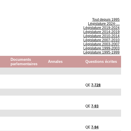
Tout depuis 1995
Législature 2024-....
Législature 2019-2024
Législature 2014-2019
Législature 2010-2014
Législature 2007-2010
Législature 2003-2007
Législature 1999-2003
Législature 1995-1999
Documents
Annales
Questions écrites
parlementaires
QE
7-728
QE
7-93
QE
7-94