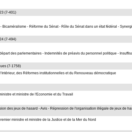
23 (7-401)
n - Bicaméralisme - Réforme du Sénat - Rôle du Sénat dans un état fédéral - Synergi
24 (7-494)
épart des parlementaires - Indemnités de préavis du personnel politique - Insuffi
gues (7-1758)
’Intérieur, des Réformes institutionnelles et du Renouveau démocratique
istre et ministre de l'Economie et du Travail
ion des jeux de hasard - Avis - Répression de l'organisation illégale de jeux de h
ier ministre et ministre de la Justice et de la Mer du Nord