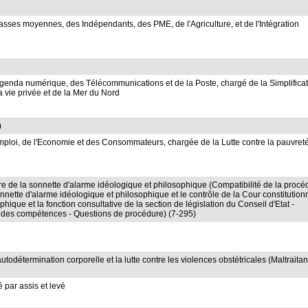
ses moyennes, des Indépendants, des PME, de l'Agriculture, et de l'Intégration
genda numérique, des Télécommunications et de la Poste, chargé de la Simplifica
la vie privée et de la Mer du Nord
)
ploi, de l'Economie et des Consommateurs, chargée de la Lutte contre la pauvreté
e de la sonnette d'alarme idéologique et philosophique (Compatibilité de la procé
nnette d'alarme idéologique et philosophique et le contrôle de la Cour constitution
hique et la fonction consultative de la section de législation du Conseil d'Etat -
ion des compétences - Questions de procédure) (7-295)
todétermination corporelle et la lutte contre les violences obstétricales (Maltraita
 par assis et levé