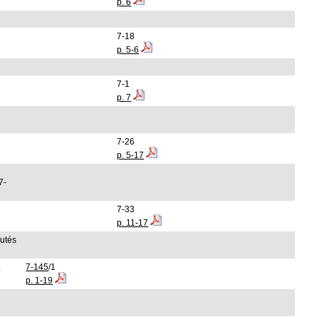
p. 6
7-18
p. 5-6
7-1
p. 7
7-26
p. 5-17
7-
7-33
p. 11-17
autés
.
7-145
/1
p. 1-19