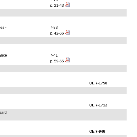
p. 21-43
es -
7-33
p. 42-66
sance
7-41
p. 59-65
QE
7-1758
QE
7-1712
asard
QE
7-946