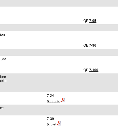
QE
7-95
tion
QE
7-96
, de
QE
7-100
dure
nelle
7-24
p. 30-37
nce
7-39
p. 5-9