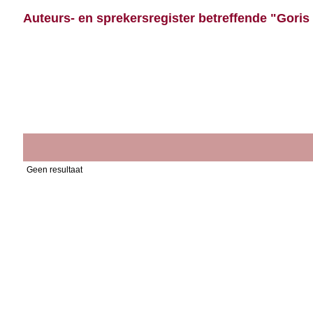
Auteurs- en sprekersregister betreffende "Goris
Geen resultaat