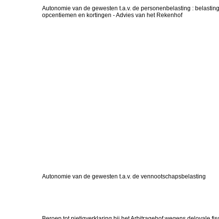
Autonomie van de gewesten t.a.v. de personenbelasting : belasti
opcentiemen en kortingen - Advies van het Rekenhof
Autonomie van de gewesten t.a.v. de vennootschapsbelasting
Beroep tot nietigverklaring bij het Arbitragehof wegens deloyale fi