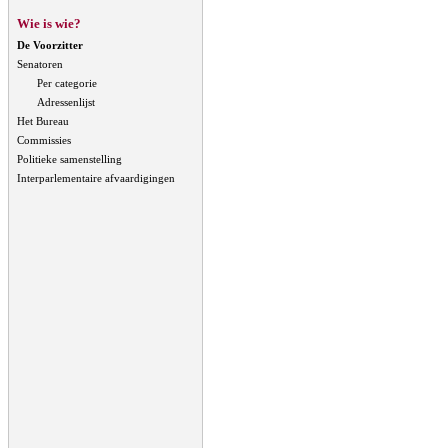
Wie is wie?
De Voorzitter
Senatoren
Per categorie
Adressenlijst
Het Bureau
Commissies
Politieke samenstelling
Interparlementaire afvaardigingen