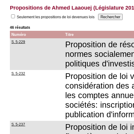
Propositions de Ahmed Laaouej (Législature 20
Seulement les propositions de loi devenues lois
46 résultats
Numéro
Titre
S. 5-229
Proposition de réso
normes socialemen
politiques d'inves
S. 5-232
Proposition de loi v
considération des
les comptes annuel
sociétés: inscripti
publication d'infor
S. 5-237
Proposition de loi 