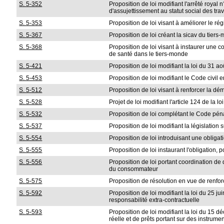
S. 5-352
Proposition de loi modifiant l'arrêté royal
d'assujettissement au statut social des tr
S. 5-353
Proposition de loi visant à améliorer le ré
S. 5-367
Proposition de loi créant la sicav du tiers
S. 5-368
Proposition de loi visant à instaurer une c
de santé dans le tiers-monde
S. 5-421
Proposition de loi modifiant la loi du 31 ao
S. 5-453
Proposition de loi modifiant le Code civil 
S. 5-512
Proposition de loi visant à renforcer la dém
S. 5-528
Projet de loi modifiant l'article 124 de la
S. 5-532
Proposition de loi complétant le Code péna
S. 5-537
Proposition de loi modifiant la législation 
S. 5-554
Proposition de loi introduisant une obligatio
S. 5-555
Proposition de loi instaurant l'obligation, p
S. 5-556
Proposition de loi portant coordination de 
du consommateur
S. 5-575
Proposition de résolution en vue de renfor
S. 5-592
Proposition de loi modifiant la loi du 25 j
responsabilité extra-contractuelle
S. 5-593
Proposition de loi modifiant la loi du 15 d
réelle et de prêts portant sur des instrume