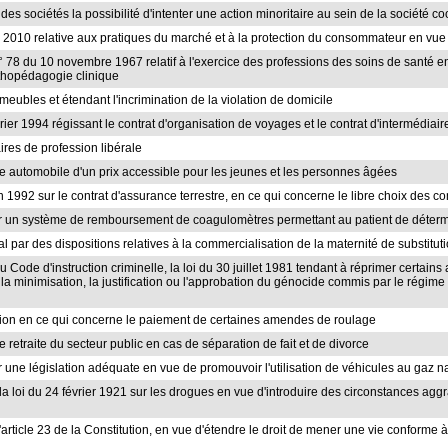
es sociétés la possibilité d'intenter une action minoritaire au sein de la société co
ril 2010 relative aux pratiques du marché et à la protection du consommateur en vue 
l n° 78 du 10 novembre 1967 relatif à l'exercice des professions des soins de santé 
orthopédagogie clinique
mmeubles et étendant l'incrimination de la violation de domicile
évrier 1994 régissant le contrat d'organisation de voyages et le contrat d'intermédia
aires de profession libérale
ce automobile d'un prix accessible pour les jeunes et les personnes âgées
uin 1992 sur le contrat d'assurance terrestre, en ce qui concerne le libre choix des c
rer un système de remboursement de coagulomètres permettant au patient de déterm
 par des dispositions relatives à la commercialisation de la maternité de substitutio
 du Code d'instruction criminelle, la loi du 30 juillet 1981 tendant à réprimer certain
 la minimisation, la justification ou l'approbation du génocide commis par le régi
ation en ce qui concerne le paiement de certaines amendes de roulage
 retraite du secteur public en cas de séparation de fait et de divorce
r une législation adéquate en vue de promouvoir l'utilisation de véhicules au gaz n
de la loi du 24 février 1921 sur les drogues en vue d'introduire des circonstances a
'article 23 de la Constitution, en vue d'étendre le droit de mener une vie conforme 