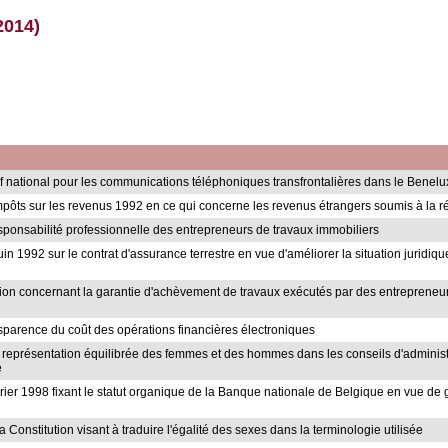
2014)
rif national pour les communications téléphoniques transfrontalières dans le Benelu
impôts sur les revenus 1992 en ce qui concerne les revenus étrangers soumis à la r
responsabilité professionnelle des entrepreneurs de travaux immobiliers
juin 1992 sur le contrat d'assurance terrestre en vue d'améliorer la situation jurid
ation concernant la garantie d'achèvement de travaux exécutés par des entreprene
ransparence du coût des opérations financières électroniques
e représentation équilibrée des femmes et des hommes dans les conseils d'adminis
e
février 1998 fixant le statut organique de la Banque nationale de Belgique en vue d
a Constitution visant à traduire l'égalité des sexes dans la terminologie utilisée