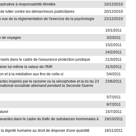
opérative à responsabilité illimitée
10/12/2010
de lutter contre les démarcheurs publicitaires
20/12/2010
en vue de la réglementation de l'exercice de la psychologie
22/12/2010
10/1/2011
ire de voyages
3/2/2011
15/2/2011
24/2/2011
onseils dans le cadre de l'assurance protection juridique
21/3/2011
iner lui-même la valeur de l'INR
31/3/2011
n et à la médiation aux fins de celle-ci
5/4/2011
s actes inspirés par le racisme ou la xénophobie et la loi du 23
23/6/2011
me national-socialiste allemand pendant la Seconde Guerre
5/7/2011
8/7/2011
aturel
15/7/2011
ggravantes dans le cadre du trafic de substances hormonales à
19/10/2011
à la dignité humaine au droit de disposer d'une quantité
18/11/2011