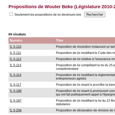
Propositions de Wouter Beke (Législature 2010-
Seulement les propositions de loi devenues lois
69 résultats
Numéro
Titre
S. 5-110
Proposition de résolution instaurant un ta
S. 5-111
Proposition de loi modifiant le Code des 
S. 5-112
Proposition de loi relative à l'assurance 
S. 5-113
Proposition de loi complétant la loi du 25 
complémentaire
S. 5-114
Proposition de loi modifiant la réglement
entrepreneurs agréés
S. 5-117
Proposition de loi visant à accroître la t
S. 5-186
Proposition de loi visant à promouvoir un
qui ont fait publiquement appel à l'épargn
S. 5-187
Proposition de loi modifiant la loi du 22 
statutaires
S. 5-206
Proposition de déclaration de révision de l