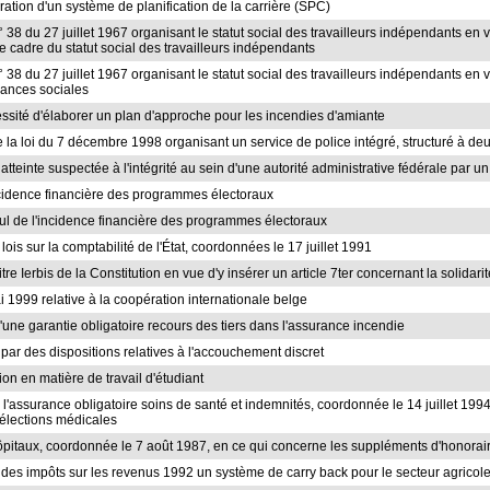
uration d'un système de planification de la carrière (SPC)
n° 38 du 27 juillet 1967 organisant le statut social des travailleurs indépendants en v
 cadre du statut social des travailleurs indépendants
 n° 38 du 27 juillet 1967 organisant le statut social des travailleurs indépendants en
rances sociales
cessité d'élaborer un plan d'approche pour les incendies d'amiante
de la loi du 7 décembre 1998 organisant un service de police intégré, structuré à d
ne atteinte suspectée à l'intégrité au sein d'une autorité administrative fédérale pa
'incidence financière des programmes électoraux
lcul de l'incidence financière des programmes électoraux
 lois sur la comptabilité de l'État, coordonnées le 17 juillet 1991
tre Ierbis de la Constitution en vue d'y insérer un article 7ter concernant la solidari
ai 1999 relative à la coopération internationale belge
 d'une garantie obligatoire recours des tiers dans l'assurance incendie
 par des dispositions relatives à l'accouchement discret
ion en matière de travail d'étudiant
e à l'assurance obligatoire soins de santé et indemnités, coordonnée le 14 juillet 1
 élections médicales
s hôpitaux, coordonnée le 7 août 1987, en ce qui concerne les suppléments d'honorai
 des impôts sur les revenus 1992 un système de carry back pour le secteur agricole 