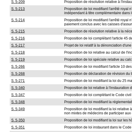
S. 5-209
Proposition de résolution relative à l'insta
S. 5-213
Proposition de loi modifiant l'arrêté royal 
indépendant à titre complémentaire dans le
S. 5-214
Proposition de loi modifiant l'arrêté royal
paiement conclus avec les caisses d'assu
S. 5-215
Proposition de résolution relative à la né
S. 5-216
Proposition de loi complétant l'article 45 
S. 5-217
Projet de loi relatif à la dénonciation d'u
S. 5-218
Proposition de loi relative au calcul de l
S. 5-219
Proposition de loi spéciale relative au ca
S. 5-266
Proposition de loi modifiant l'article 10 des
S. 5-268
Proposition de déclaration de révision du ti
S. 5-271
Proposition de loi modifiant la loi du 25 m
S. 5-340
Proposition de loi relative à l'instauration
S. 5-347
Proposition de loi complétant le Code civil
S. 5-348
Proposition de loi modifiant la réglementat
S. 5-349
Proposition de loi modifiant la loi relativ
non mixtes de médecins de participer aux
S. 5-350
Proposition de loi modifiant la loi sur le
S. 5-351
Proposition de loi instaurant dans le Code