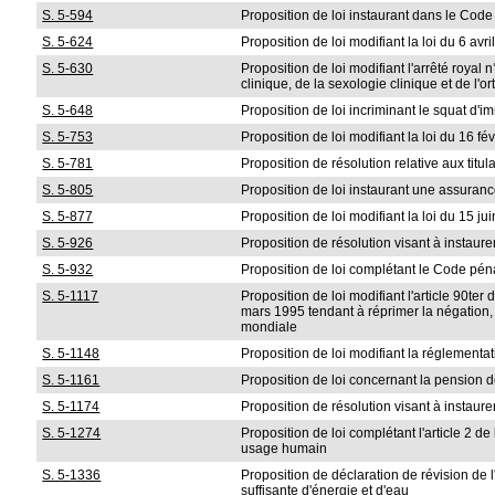
S. 5-594
Proposition de loi instaurant dans le Code d
S. 5-624
Proposition de loi modifiant la loi du 6 av
S. 5-630
Proposition de loi modifiant l'arrêté roya
clinique, de la sexologie clinique et de l'
S. 5-648
Proposition de loi incriminant le squat d'i
S. 5-753
Proposition de loi modifiant la loi du 16 f
S. 5-781
Proposition de résolution relative aux titul
S. 5-805
Proposition de loi instaurant une assuran
S. 5-877
Proposition de loi modifiant la loi du 15 j
S. 5-926
Proposition de résolution visant à instau
S. 5-932
Proposition de loi complétant le Code pénal
S. 5-1117
Proposition de loi modifiant l'article 90ter
mars 1995 tendant à réprimer la négation,
mondiale
S. 5-1148
Proposition de loi modifiant la réglement
S. 5-1161
Proposition de loi concernant la pension de
S. 5-1174
Proposition de résolution visant à instaure
S. 5-1274
Proposition de loi complétant l'article 2 
usage humain
S. 5-1336
Proposition de déclaration de révision de l
suffisante d'énergie et d'eau