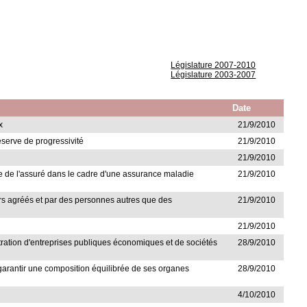
Législature 2007-2010
Législature 2003-2007
Date
x
21/9/2010
éserve de progressivité
21/9/2010
21/9/2010
ique de l'assuré dans le cadre d'une assurance maladie
21/9/2010
urs agréés et par des personnes autres que des
21/9/2010
21/9/2010
tration d'entreprises publiques économiques et de sociétés
28/9/2010
e garantir une composition équilibrée de ses organes
28/9/2010
4/10/2010