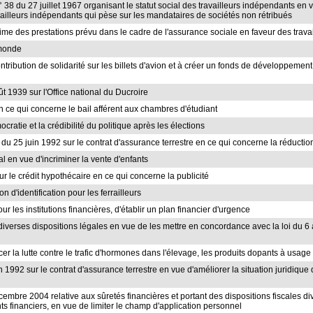
 n° 38 du 27 juillet 1967 organisant le statut social des travailleurs indépendants e
availleurs indépendants qui pèse sur les mandataires de sociétés non rétribués
gime des prestations prévu dans le cadre de l'assurance sociale en faveur des travai
-monde
ontribution de solidarité sur les billets d'avion et à créer un fonds de développeme
ût 1939 sur l'Office national du Ducroire
en ce qui concerne le bail afférent aux chambres d'étudiant
ocratie et la crédibilité du politique après les élections
 loi du 25 juin 1992 sur le contrat d'assurance terrestre en ce qui concerne la réduc
l en vue d'incriminer la vente d'enfants
sur le crédit hypothécaire en ce qui concerne la publicité
n d'identification pour les ferrailleurs
our les institutions financières, d'établir un plan financier d'urgence
diverses dispositions légales en vue de les mettre en concordance avec la loi du 6 
cer la lutte contre le trafic d'hormones dans l'élevage, les produits dopants à usa
uin 1992 sur le contrat d'assurance terrestre en vue d'améliorer la situation juridiq
écembre 2004 relative aux sûretés financières et portant des dispositions fiscales d
nts financiers, en vue de limiter le champ d'application personnel