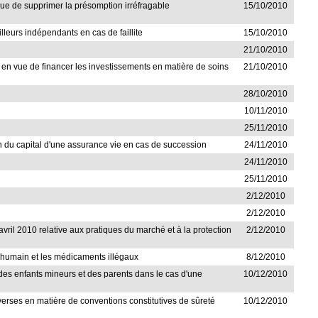
n vue de supprimer la présomption irréfragable
15/10/2010
lleurs indépendants en cas de faillite
15/10/2010
21/10/2010
nt en vue de financer les investissements en matière de soins
21/10/2010
28/10/2010
10/11/2010
25/11/2010
tion du capital d'une assurance vie en cas de succession
24/11/2010
24/11/2010
25/11/2010
2/12/2010
2/12/2010
avril 2010 relative aux pratiques du marché et à la protection
2/12/2010
ge humain et les médicaments illégaux
8/12/2010
ue des enfants mineurs et des parents dans le cas d'une
10/12/2010
iverses en matière de conventions constitutives de sûreté
10/12/2010