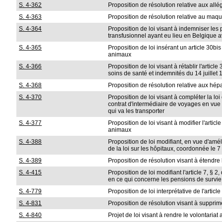
S. 4-362
Proposition de résolution relative aux allé
S. 4-363
Proposition de résolution relative au maq
S. 4-364
Proposition de loi visant à indemniser les 
transfusionnel ayant eu lieu en Belgique a
S. 4-365
Proposition de loi insérant un article 30bis
animaux
S. 4-366
Proposition de loi visant à rétablir l'articl
soins de santé et indemnités du 14 juillet
S. 4-368
Proposition de résolution relative aux hépa
S. 4-370
Proposition de loi visant à compléter la lo
contrat d'intermédiaire de voyages en vue
qui va les transporter
S. 4-377
Proposition de loi visant à modifier l'articl
animaux
S. 4-388
Proposition de loi modifiant, en vue d'améli
de la loi sur les hôpitaux, coordonnée le 
S. 4-389
Proposition de résolution visant à étendre l
S. 4-415
Proposition de loi modifiant l'article 7, § 
en ce qui concerne les pensions de survi
S. 4-779
Proposition de loi interprétative de l'article
S. 4-831
Proposition de résolution visant à supprime
S. 4-840
Projet de loi visant à rendre le volontaria