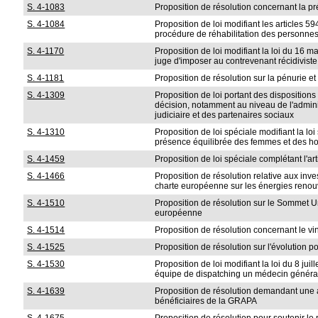
S. 4-1083
Proposition de résolution concernant la pr
S. 4-1084
Proposition de loi modifiant les articles 5
procédure de réhabilitation des personne
S. 4-1170
Proposition de loi modifiant la loi du 16 ma
juge d'imposer au contrevenant récidiviste 
S. 4-1181
Proposition de résolution sur la pénurie et
S. 4-1309
Proposition de loi portant des disposition
décision, notamment au niveau de l'admin
judiciaire et des partenaires sociaux
S. 4-1310
Proposition de loi spéciale modifiant la lo
présence équilibrée des femmes et des h
S. 4-1459
Proposition de loi spéciale complétant l'ar
S. 4-1466
Proposition de résolution relative aux inv
charte européenne sur les énergies ren
S. 4-1510
Proposition de résolution sur le Sommet 
européenne
S. 4-1514
Proposition de résolution concernant le vi
S. 4-1525
Proposition de résolution sur l'évolution p
S. 4-1530
Proposition de loi modifiant la loi du 8 jui
équipe de dispatching un médecin générali
S. 4-1639
Proposition de résolution demandant une a
bénéficiaires de la GRAPA