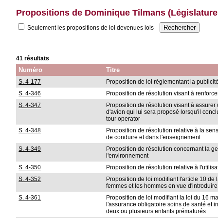
Propositions de Dominique Tilmans (Législature
Seulement les propositions de loi devenues lois
41 résultats
Numéro
Titre
S. 4-177
Proposition de loi réglementant la publicit
S. 4-346
Proposition de résolution visant à renforce
S. 4-347
Proposition de résolution visant à assure
d'avion qui lui sera proposé lorsqu'il con
tour operator
S. 4-348
Proposition de résolution relative à la sen
de conduire et dans l'enseignement
S. 4-349
Proposition de résolution concernant la ge
l'environnement
S. 4-350
Proposition de résolution relative à l'utili
S. 4-352
Proposition de loi modifiant l'article 10 de
femmes et les hommes en vue d'introduire l
S. 4-361
Proposition de loi modifiant la loi du 16 ma
l'assurance obligatoire soins de santé et
deux ou plusieurs enfants prématurés