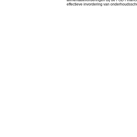
alimentatievorderingen bij de FOD Financi
effectieve invordering van onderhoudssc