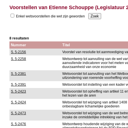
Voorstellen van Etienne Schouppe (Legislatuur 
Enkel wetsvoorstellen die wet zijn geworden
8 resultaten
Nummer
Titel
S. 5-2156
Voorstel van resolutie tot aanmoediging v
S. 5-2258
Wetsontwerp tot aanvulling van de wet v
aanvullende indicatoren voor het meten va
duurzaamheid van onze economie
S. 5-2381
Wetsvoorstel tot aanvulling van het Wetb
uitzondering van roerende voorheffing voo
S. 5-2391
Wetsvoorstel tot instelling van een kader 
S. 5-2423
Wetsvoorstel tot opheffing van artikel 11 e
het lezen van de aren
S. 5-2424
Wetsvoorstel tot wijziging van artikel 140
onbeslagbare lichamelijke goederen
S. 5-2473
Wetsvoorstel tot wijziging van de wet bet
inzake de onmiddellijke intrekking van het
S. 5-2476
Wetsontwerp houdende wijziging van de we