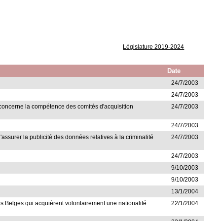
Législature 2019-2024
Date
24/7/2003
24/7/2003
i concerne la compétence des comités d'acquisition
24/7/2003
24/7/2003
assurer la publicité des données relatives à la criminalité
24/7/2003
24/7/2003
9/10/2003
9/10/2003
13/1/2004
 les Belges qui acquièrent volontairement une nationalité
22/1/2004