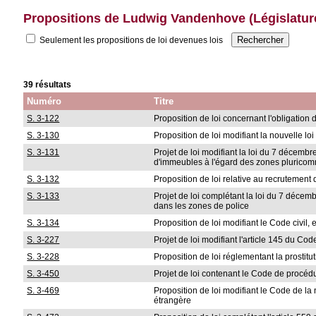
Propositions de Ludwig Vandenhove (Législatur
Seulement les propositions de loi devenues lois
39 résultats
Numéro
Titre
S. 3-122
Proposition de loi concernant l'obligation 
S. 3-130
Proposition de loi modifiant la nouvelle l
S. 3-131
Projet de loi modifiant la loi du 7 décemb
d'immeubles à l'égard des zones plurico
S. 3-132
Proposition de loi relative au recrutement d
S. 3-133
Projet de loi complétant la loi du 7 décemb
dans les zones de police
S. 3-134
Proposition de loi modifiant le Code civil
S. 3-227
Projet de loi modifiant l'article 145 du Code
S. 3-228
Proposition de loi réglementant la prostitu
S. 3-450
Projet de loi contenant le Code de procéd
S. 3-469
Proposition de loi modifiant le Code de la 
étrangère