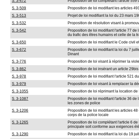
S. 3-472
Proposition de loi complétant l'article 55
S. 3-509
Proposition de loi modifiant les articles 
S. 3-513
Projet de loi modifiant la loi du 23 mars 1
S. 3-532
Proposition de résolution visant à promouv
S. 3-542
Proposition de loi modifiant l'article 77 de
du trafic des êtres humains et celle de la 
S. 3-650
Proposition de loi modifiant le Code civil
S. 3-672
Proposition de loi modifiant la loi du 7 ju
Dinant
S. 3-776
Proposition de loi visant à réprimer la vio
S. 3-862
Proposition de loi insérant un article 29bi
S. 3-978
Proposition de loi modifiant l'article 521 
S. 3-979
Proposition de loi visant à remplacer la dé
S. 3-1055
Proposition de loi réprimant la location de 
S. 3-1087
Proposition de loi modifiant l'article 36 d
les zones de police
S. 3-1206
Proposition de loi modifiant les articles 
corps de la police locale
S. 3-1265
Proposition de loi complétant l'article 6 d
principale soit conforme aux exigences élém
S. 3-1290
Proposition de loi modifiant la loi du 19 j