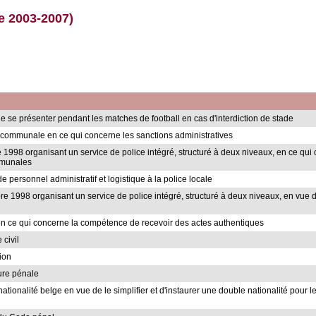
e 2003-2007)
de se présenter pendant les matches de football en cas d'interdiction de stade
oi communale en ce qui concerne les sanctions administratives
re 1998 organisant un service de police intégré, structuré à deux niveaux, en ce qu
mmunales
e personnel administratif et logistique à la police locale
re 1998 organisant un service de police intégré, structuré à deux niveaux, en vue d'
, en ce qui concerne la compétence de recevoir des actes authentiques
 civil
tion
ure pénale
nationalité belge en vue de le simplifier et d'instaurer une double nationalité pour