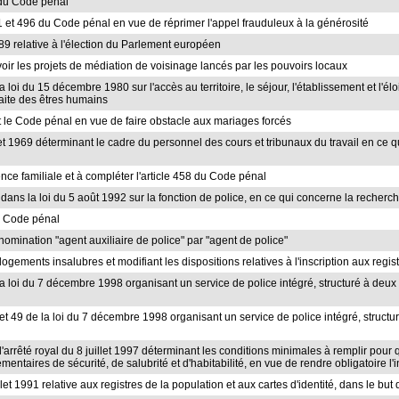
9 du Code pénal
491 et 496 du Code pénal en vue de réprimer l'appel frauduleux à la générosité
989 relative à l'élection du Parlement européen
oir les projets de médiation de voisinage lancés par les pouvoirs locaux
 la loi du 15 décembre 1980 sur l'accès au territoire, le séjour, l'établissement et l
traite des êtres humains
 et le Code pénal en vue de faire obstacle aux mariages forcés
illet 1969 déterminant le cadre du personnel des cours et tribunaux du travail en ce
lence familiale et à compléter l'article 458 du Code pénal
s dans la loi du 5 août 1992 sur la fonction de police, en ce qui concerne la recherc
du Code pénal
nomination "agent auxiliaire de police" par "agent de police"
logements insalubres et modifiant les dispositions relatives à l'inscription aux regis
e la loi du 7 décembre 1998 organisant un service de police intégré, structuré à deu
48 et 49 de la loi du 7 décembre 1998 organisant un service de police intégré, struc
e l'arrêté royal du 8 juillet 1997 déterminant les conditions minimales à remplir pou
entaires de sécurité, de salubrité et d'habitabilité, en vue de rendre obligatoire l'
uillet 1991 relative aux registres de la population et aux cartes d'identité, dans le