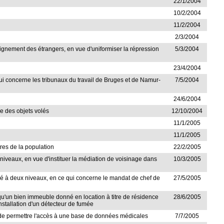
22/1/2004
10/2/2004
11/2/2004
2/3/2004
'éloignement des étrangers, en vue d'uniformiser la répression
5/3/2004
23/4/2004
 qui concerne les tribunaux du travail de Bruges et de Namur-
7/5/2004
24/6/2004
he des objets volés
12/10/2004
11/1/2005
11/1/2005
tres de la population
22/2/2005
x niveaux, en vue d'instituer la médiation de voisinage dans
10/3/2005
turé à deux niveaux, en ce qui concerne le mandat de chef de
27/5/2005
r qu'un bien immeuble donné en location à titre de résidence
28/6/2005
installation d'un détecteur de fumée
 but de permettre l'accès à une base de données médicales
7/7/2005