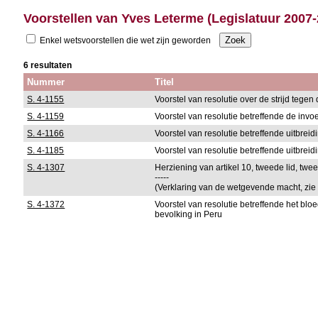
Voorstellen van Yves Leterme (Legislatuur 2007
Enkel wetsvoorstellen die wet zijn geworden
6 resultaten
Nummer
Titel
S. 4-1155
Voorstel van resolutie over de strijd teg
S. 4-1159
Voorstel van resolutie betreffende de inv
S. 4-1166
Voorstel van resolutie betreffende uitbrei
S. 4-1185
Voorstel van resolutie betreffende uitbrei
S. 4-1307
Herziening van artikel 10, tweede lid, tw
-----
(Verklaring van de wetgevende macht, zie 
S. 4-1372
Voorstel van resolutie betreffende het b
bevolking in Peru