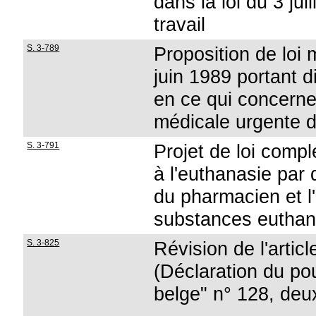
dans la loi du 3 jui
travail
S. 3-789
Proposition de loi m
juin 1989 portant d
en ce qui concerne 
médicale urgente d
S. 3-791
Projet de loi compl
à l'euthanasie par 
du pharmacien et l'u
substances euthan
S. 3-825
Révision de l'articl
(Déclaration du pouv
belge" n° 128, deu