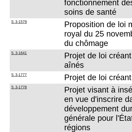
fonctionnement de
soins de santé
S. 3-1579
Proposition de loi m
royal du 25 novemb
du chômage
S. 3-1641
Projet de loi créan
aînés
S. 3-1777
Projet de loi créa
S. 3-1778
Projet visant à insé
en vue d'inscrire d
développement dura
générale pour l'Ét
régions