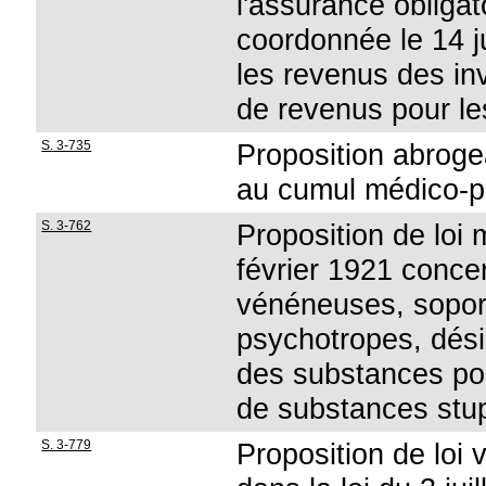
l'assurance obligat
coordonnée le 14 j
les revenus des inv
de revenus pour l
S. 3-735
Proposition abrogea
au cumul médico-
S. 3-762
Proposition de loi m
février 1921 conce
vénéneuses, sopori
psychotropes, dési
des substances pouv
de substances stup
S. 3-779
Proposition de loi v