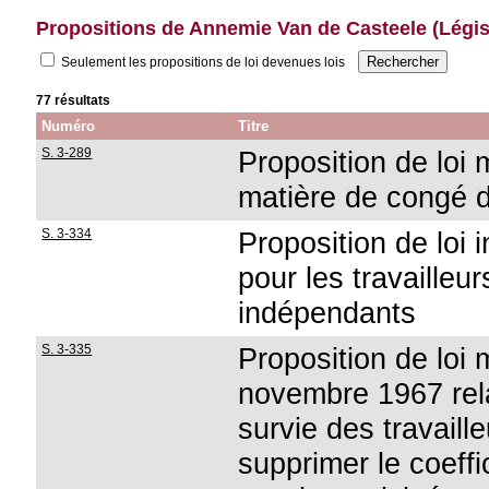
Propositions de Annemie Van de Casteele (Légis
Seulement les propositions de loi devenues lois
77 résultats
Numéro
Titre
S. 3-289
Proposition de loi 
matière de congé d
S. 3-334
Proposition de loi 
pour les travailleur
indépendants
S. 3-335
Proposition de loi 
novembre 1967 relat
survie des travail
supprimer le coeffi