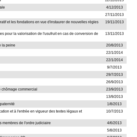
s
12/12/2013
iale
4/12/2013
27/11/2013
cratif et les fondations en vue d'instaurer de nouvelles règles
19/11/2013
les pour la valorisation de l'usufruit en cas de conversion de
13/11/2013
e la peine
20/8/2013
22/1/2014
22/1/2014
9/7/2013
29/7/2013
26/9/2013
e le chômage commercial
23/9/2013
13/9/2013
 paternité
1/8/2013
cation et à l'entrée en vigueur des textes légaux et
10/7/2013
es membres de l'ordre judiciaire
4/6/2013
5/8/2013