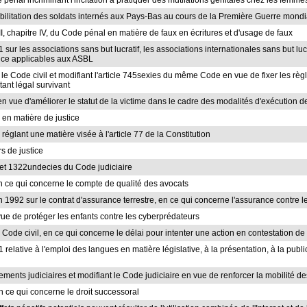
de pénal incriminant l'incitation à pratiquer des mutilations génitales chez les femme
habilitation des soldats internés aux Pays-Bas au cours de la Première Guerre mond
re III, chapitre IV, du Code pénal en matière de faux en écritures et d'usage de faux
21 sur les associations sans but lucratif, les associations internationales sans but lu
ence applicables aux ASBL
s le Code civil et modifiant l'article 745sexies du même Code en vue de fixer les règ
itant légal survivant
 en vue d'améliorer le statut de la victime dans le cadre des modalités d'exécution d
s en matière de justice
s réglant une matière visée à l'article 77 de la Constitution
rs de justice
is et 1322undecies du Code judiciaire
 en ce qui concerne le compte de qualité des avocats
juin 1992 sur le contrat d'assurance terrestre, en ce qui concerne l'assurance contr
vue de protéger les enfants contre les cyberprédateurs
du Code civil, en ce qui concerne le délai pour intenter une action en contestation de
1 relative à l'emploi des langues en matière législative, à la présentation, à la publi
ements judiciaires et modifiant le Code judiciaire en vue de renforcer la mobilité d
en ce qui concerne le droit successoral