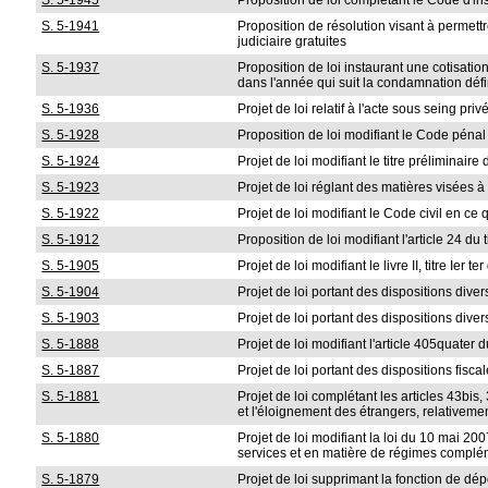
S. 5-1945
Proposition de loi complétant le Code d'in
S. 5-1941
Proposition de résolution visant à permett
judiciaire gratuites
S. 5-1937
Proposition de loi instaurant une cotisat
dans l'année qui suit la condamnation défi
S. 5-1936
Projet de loi relatif à l'acte sous seing pr
S. 5-1928
Proposition de loi modifiant le Code pénal 
S. 5-1924
Projet de loi modifiant le titre préliminai
S. 5-1923
Projet de loi réglant des matières visées à 
S. 5-1922
Projet de loi modifiant le Code civil en ce
S. 5-1912
Proposition de loi modifiant l'article 24 
S. 5-1905
Projet de loi modifiant le livre II, titre Ier 
S. 5-1904
Projet de loi portant des dispositions dive
S. 5-1903
Projet de loi portant des dispositions dive
S. 5-1888
Projet de loi modifiant l'article 405quater 
S. 5-1887
Projet de loi portant des dispositions fisca
S. 5-1881
Projet de loi complétant les articles 43bis,
et l'éloignement des étrangers, relativemen
S. 5-1880
Projet de loi modifiant la loi du 10 mai 20
services et en matière de régimes complém
S. 5-1879
Projet de loi supprimant la fonction de dé