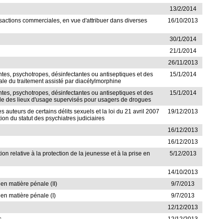
13/2/2014
ansactions commerciales, en vue d'attribuer dans diverses
16/10/2013
30/1/2014
21/1/2014
26/11/2013
antes, psychotropes, désinfectantes ou antiseptiques et des
15/1/2014
gale du traitement assisté par diacétylmorphine
antes, psychotropes, désinfectantes ou antiseptiques et des
15/1/2014
égale des lieux d'usage supervisés pour usagers de drogues
 auteurs de certains délits sexuels et la loi du 21 avril 2007
19/12/2013
ion du statut des psychiatres judiciaires
16/12/2013
16/12/2013
ion relative à la protection de la jeunesse et à la prise en
5/12/2013
14/10/2013
en matière pénale (II)
9/7/2013
 en matière pénale (I)
9/7/2013
12/12/2013