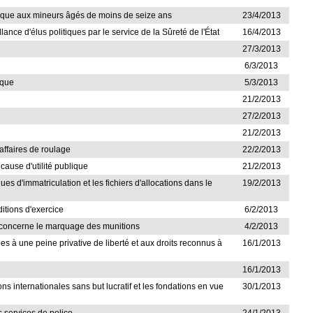
phique aux mineurs âgés de moins de seize ans
23/4/2013
nce d'élus politiques par le service de la Sûreté de l'État
16/4/2013
27/3/2013
6/3/2013
ique
5/3/2013
21/2/2013
27/2/2013
21/2/2013
affaires de roulage
22/2/2013
 cause d'utilité publique
21/2/2013
s d'immatriculation et les fichiers d'allocations dans le
19/2/2013
ditions d'exercice
6/2/2013
ui concerne le marquage des munitions
4/2/2013
es à une peine privative de liberté et aux droits reconnus à
16/1/2013
16/1/2013
ions internationales sans but lucratif et les fondations en vue
30/1/2013