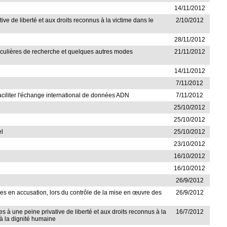
14/11/2012
ve de liberté et aux droits reconnus à la victime dans le
2/10/2012
28/11/2012
rticulières de recherche et quelques autres modes
21/11/2012
14/11/2012
7/11/2012
 faciliter l'échange international de données ADN
7/11/2012
25/10/2012
25/10/2012
el
25/10/2012
23/10/2012
16/10/2012
16/10/2012
26/9/2012
ises en accusation, lors du contrôle de la mise en œuvre des
26/9/2012
s à une peine privative de liberté et aux droits reconnus à la
16/7/2012
 à la dignité humaine