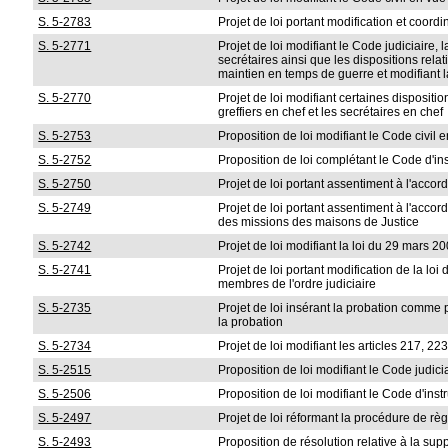
S. 5-2783
Projet de loi portant modification et coord
S. 5-2771
Projet de loi modifiant le Code judiciaire, 
secrétaires ainsi que les dispositions relat
maintien en temps de guerre et modifiant la 
S. 5-2770
Projet de loi modifiant certaines disposit
greffiers en chef et les secrétaires en chef
S. 5-2753
Proposition de loi modifiant le Code civil 
S. 5-2752
Proposition de loi complétant le Code d'ins
S. 5-2750
Projet de loi portant assentiment à l'accord
S. 5-2749
Projet de loi portant assentiment à l'acc
des missions des maisons de Justice
S. 5-2742
Projet de loi modifiant la loi du 29 mars 
S. 5-2741
Projet de loi portant modification de la lo
membres de l'ordre judiciaire
S. 5-2735
Projet de loi insérant la probation comme 
la probation
S. 5-2734
Projet de loi modifiant les articles 217, 2
S. 5-2515
Proposition de loi modifiant le Code judici
S. 5-2506
Proposition de loi modifiant le Code d'ins
S. 5-2497
Projet de loi réformant la procédure de rè
S. 5-2493
Proposition de résolution relative à la su