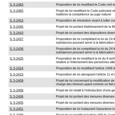
S. 5-2483
Proposition de loi modifiant le Code civil 
S. 5-2465
Projet de loi modifiant le Code judiciaire 
matières la compétence au juge naturel
S. 5-2453
Proposition de résolution visant à lutter c
S. 5-2445
Projet de loi portant établissement de la fi
S. 5-2443
Projet de loi portant des dispositions dive
S. 5-2437
Proposition de loi complétant la loi du 24
substances pouvant servir à la fabrication
S. 5-2436
Proposition de loi complétant la loi du 24
substances pouvant servir à la fabrication
S. 5-2425
Proposition de loi modifiant la loi du 9 av
relative à l'internement des personnes atte
S. 5-2424
Proposition de loi modifiant l'article 1408 
S. 5-2423
Proposition de loi abrogeant l'article 11 e
S. 5-2409
Projet de loi concernant la modification de 
charge des mineurs ayant commis un fait qu
S. 5-2408
Projet de loi relatif à l'introduction d'une
S. 5-2406
Projet de loi portant des mesures diverses 
S. 5-2405
Projet de loi portant des mesures diverses
S. 5-2401
Proposition de loi instaurant l'assurance i