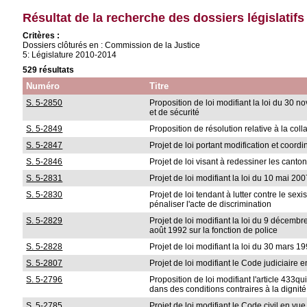
Résultat de la recherche des dossiers législatifs
Critères :
Dossiers clôturés en : Commission de la Justice
5: Législature 2010-2014
529 résultats
Numéro
Titre
S. 5-2850
Proposition de loi modifiant la loi du 30
et de sécurité
S. 5-2849
Proposition de résolution relative à la co
S. 5-2847
Projet de loi portant modification et coordi
S. 5-2846
Projet de loi visant à redessiner les can
S. 5-2831
Projet de loi modifiant la loi du 10 mai 20
S. 5-2830
Projet de loi tendant à lutter contre le se
pénaliser l'acte de discrimination
S. 5-2829
Projet de loi modifiant la loi du 9 décembre
août 1992 sur la fonction de police
S. 5-2828
Projet de loi modifiant la loi du 30 mars 
S. 5-2807
Projet de loi modifiant le Code judiciaire
S. 5-2796
Proposition de loi modifiant l'article 433
dans des conditions contraires à la digni
S. 5-2785
Projet de loi modifiant le Code civil en vu