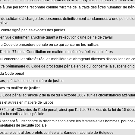
struction criminelle concernant la protection de l'anonymat de certains membres de
re à une personne reconnue comme "victime de la traite des êtres humains" de bénéf
ion de solidarité à charge des personnes définitivement condamnées à une peine d'e
nitive
ivé contresigné par les avocats des parties
en vue d'informer la victime quant à l'exécution d'une peine de travail
re du Code de procédure pénale en ce qui concerne les nullités
l'article 77 de la Constitution en matière de sûretés réelles mobilières
 qui concerne les sûretés réelles mobilières et abrogeant diverses dispositions en c
du titre préliminaire du Code de procédure pénale en ce qui concerne la suspension d
ter du Code pénal
rses, spécialement en matière de justice
rses en matière de justice
du Code pénal et l'article 2 de la loi du 4 octobre 1867 sur les circonstances atténua
les et autres en matière de justice
 382ter et 433novies du Code pénal, ainsi que l'article 77sexies de la loi du 15 déce
t à la confiscation spéciale
07 tendant à lutter contre la discrimination entre les femmes et les hommes, pour ce
entaires de sécurité sociale
positaire central des protêts confiée à la Banque nationale de Belgique