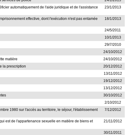
s services de police
24/1/2013
icier automatiquement de l'aide juridique et de l'assistance
23/1/2013
mprisonnement effective, dont l'exécution n'est pas entamée
18/1/2013
24/5/2011
10/1/2013
29/7/2010
24/10/2012
ette matière
24/10/2012
e la prescription
20/12/2012
13/11/2012
19/12/2012
13/12/2012
ntes
30/10/2012
2/10/2012
mbre 1980 sur l'accès au territoire, le séjour, l'établissement
7/12/2012
 qui est de l'appartenance sexuelle en matière de biens et
21/11/2012
30/11/2011