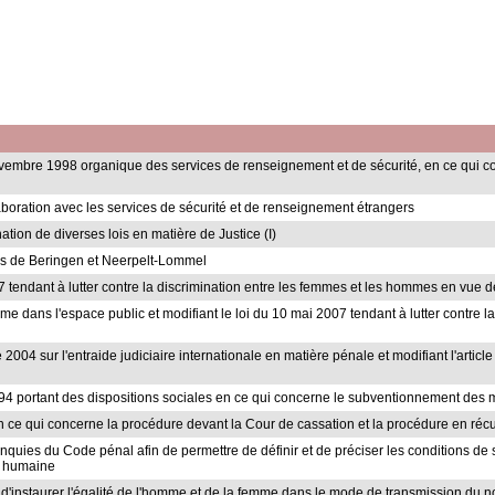
 novembre 1998 organique des services de renseignement et de sécurité, en ce qui 
llaboration avec les services de sécurité et de renseignement étrangers
nation de diverses lois en matière de Justice (I)
tons de Beringen et Neerpelt-Lommel
07 tendant à lutter contre la discrimination entre les femmes et les hommes en vue de
xisme dans l'espace public et modifiant le loi du 10 mai 2007 tendant à lutter contre
 2004 sur l'entraide judiciaire internationale en matière pénale et modifiant l'article
1994 portant des dispositions sociales en ce qui concerne le subventionnement des 
 en ce qui concerne la procédure devant la Cour de cassation et la procédure en réc
quinquies du Code pénal afin de permettre de définir et de préciser les conditions d
té humaine
e d'instaurer l'égalité de l'homme et de la femme dans le mode de transmission du no