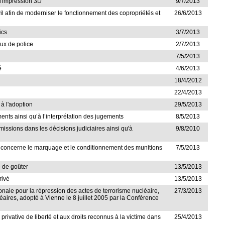
 l'impression 3D
9/7/2013
ivil afin de moderniser le fonctionnement des copropriétés et
26/6/2013
ics
3/7/2013
aux de police
2/7/2013
7/5/2013
é
4/6/2013
18/4/2012
22/4/2013
 à l'adoption
29/5/2013
ements ainsi qu’à l’interprétation des jugements
8/5/2013
'omissions dans les décisions judiciaires ainsi qu'à
9/8/2010
qui concerne le marquage et le conditionnement des munitions
7/5/2013
e de goûter
13/5/2013
rivé
13/5/2013
tionale pour la répression des actes de terrorisme nucléaire,
27/3/2013
aires, adopté à Vienne le 8 juillet 2005 par la Conférence
rivative de liberté et aux droits reconnus à la victime dans
25/4/2013