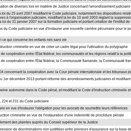
ination de diverses lois en matière de Justice concernant l'arrondissement judiciair
la loi du 25 avril 2007 modifiant le Code judiciaire, notamment les dispositions relat
ives à l'organisation judiciaire, modifiant la loi du 10 avril 2003 réglant la suppress
loi du 31 janvier 2007 sur la formation judiciaire et portant création de l'institut de
ions du Code judiciaire en vue d'instaurer une nouvelle carrière pécuniaire pour le 
en ce qui concerne les enfants nés sans vie
truction criminelle en vue de créer un cadre légal pour l'utilisation du polygraphe
 de coopération entre l'État fédéral, les communautés et les régions relatif à la polit
ord de coopération entre l'État fédéral, la Communauté flamande, la Communauté fr
2004 concernant la coopération avec la Cour pénale internationale et les tribunaux 
i du 1er décembre 2013 portant réforme des arrondissements judiciaires et modifiant
peine autonome dans le Code pénal, et modifiant le Code d'instruction criminelle et 
23, 224 et 231 du Code judiciaire
aire en vue d'instaurer l'obligation pour les avocats de soumettre leurs références
truction criminelle en vue de l'instauration d'une indemnité de procédure pénale
glement des plaintes auprès du Conseil supérieur de la Justice
ppression de discriminations non justifiées entre preneurs d'assurance sur la base d