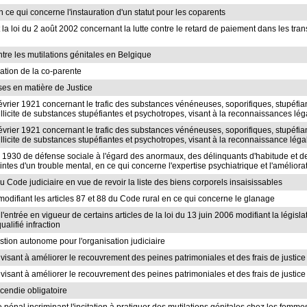
en ce qui concerne l'instauration d'un statut pour les coparents
et la loi du 2 août 2002 concernant la lutte contre le retard de paiement dans les tr
ontre les mutilations génitales en Belgique
liation de la co-parente
rses en matière de Justice
 février 1921 concernant le trafic des substances vénéneuses, soporifiques, stupéfi
 illicite de substances stupéfiantes et psychotropes, visant à la reconnaissances lé
 février 1921 concernant le trafic des substances vénéneuses, soporifiques, stupéfi
 illicite de substances stupéfiantes et psychotropes, visant à la reconnaissance l
ril 1930 de défense sociale à l'égard des anormaux, des délinquants d'habitude et des
intes d'un trouble mental, en ce qui concerne l'expertise psychiatrique et l'améliorat
du Code judiciaire en vue de revoir la liste des biens corporels insaisissables
t modifiant les articles 87 et 88 du Code rural en ce qui concerne le glanage
l'entrée en vigueur de certains articles de la loi du 13 juin 2006 modifiant la législat
alifié infraction
 gestion autonome pour l'organisation judiciaire
visant à améliorer le recouvrement des peines patrimoniales et des frais de justice 
 visant à améliorer le recouvrement des peines patrimoniales et des frais de justice
ncendie obligatoire