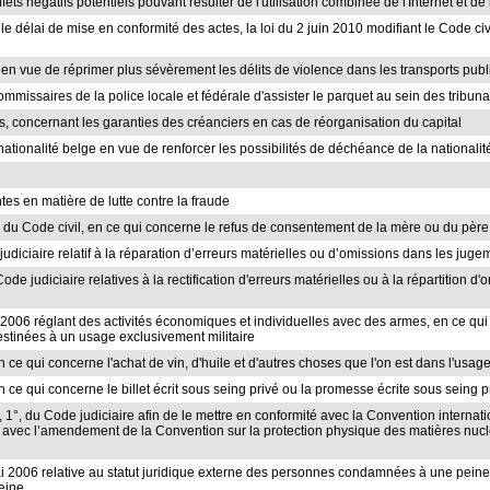
ets négatifs potentiels pouvant résulter de l'utilisation combinée de l'Internet et de
 le délai de mise en conformité des actes, la loi du 2 juin 2010 modifiant le Code c
 en vue de réprimer plus sévèrement les délits de violence dans les transports publ
ommissaires de la police locale et fédérale d'assister le parquet au sein des tribun
és, concernant les garanties des créanciers en cas de réorganisation du capital
nationalité belge en vue de renforcer les possibilités de déchéance de la nationalit
ntes en matière de lutte contre la fraude
-11 du Code civil, en ce qui concerne le refus de consentement de la mère ou du père
e judiciaire relatif à la réparation d’erreurs matérielles ou d’omissions dans les jug
Code judiciaire relatives à la rectification d'erreurs matérielles ou à la répartition d
uin 2006 réglant des activités économiques et individuelles avec des armes, en ce 
stinées à un usage exclusivement militaire
en ce qui concerne l'achat de vin, d'huile et d'autres choses que l'on est dans l'usag
en ce qui concerne le billet écrit sous seing privé ou la promesse écrite sous seing p
1er, 1°, du Code judiciaire afin de le mettre en conformité avec la Convention interna
t avec l’amendement de la Convention sur la protection physique des matières nuclé
mai 2006 relative au statut juridique externe des personnes condamnées à une peine p
peine