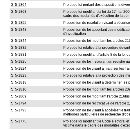
S. 5-1864
Projet de loi portant des dispositions dive
S. 5-1863
Projet de loi modifiant la loi du 17 mai 20
cadre des modalités d'exécution de la peine
S. 5-1855
Proposition de résolution visant à sécurise
S. 5-1848
Proposition de loi apportant des modificat
d'investigation
S. 5-1844
Proposition de loi modifiant les articles 21
S. 5-1832
Projet de loi relative à la procédure deva
S. 5-1831
Projet de loi modifiant l'article 8 de la l
S. 5-1825
Proposition de loi instaurant un registre na
S. 5-1824
Proposition de loi visant à maîtriser les fra
S. 5-1823
Projet de loi relative à la protection des m
S. 5-1818
Proposition de loi visant à déterminer les
S. 5-1810
Proposition de loi modifiant les articles 2
S. 5-1809
Proposition de loi modifiant l'article 216bi
S. 5-1794
Proposition de loi rectificative de l'article
S. 5-1793
Proposition de loi visant à accélérer le t
méthodes particulières de recherche d'obser
S. 5-1775
Projet de loi modifiant le Code électoral e
victime dans le cadre des modalités d'exéc