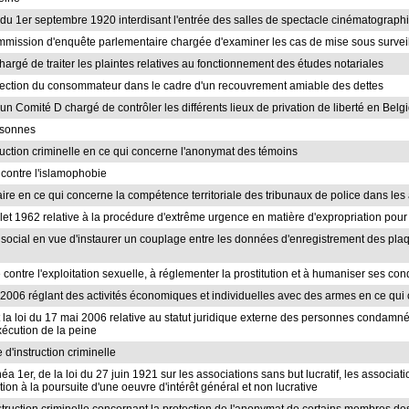
loi du 1er septembre 1920 interdisant l'entrée des salles de spectacle cinématogra
commission d'enquête parlementaire chargée d'examiner les cas de mise sous surveilla
rgé de traiter les plaintes relatives au fonctionnement des études notariales
protection du consommateur dans le cadre d'un recouvrement amiable des dettes
r un Comité D chargé de contrôler les différents lieux de privation de liberté en Belg
ersonnes
truction criminelle en ce qui concerne l'anonymat des témoins
e contre l'islamophobie
aire en ce qui concerne la compétence territoriale des tribunaux de police dans les 
uillet 1962 relative à la procédure d'extrême urgence en matière d'expropriation pour
 social en vue d'instaurer un couplage entre les données d'enregistrement des plaque
te contre l'exploitation sexuelle, à réglementer la prostitution et à humaniser ses con
uin 2006 réglant des activités économiques et individuelles avec des armes en ce q
et la loi du 17 mai 2006 relative au statut juridique externe des personnes condamné
xécution de la peine
 d'instruction criminelle
inéa 1er, de la loi du 27 juin 1921 sur les associations sans but lucratif, les associat
tion à la poursuite d'une oeuvre d'intérêt général et non lucrative