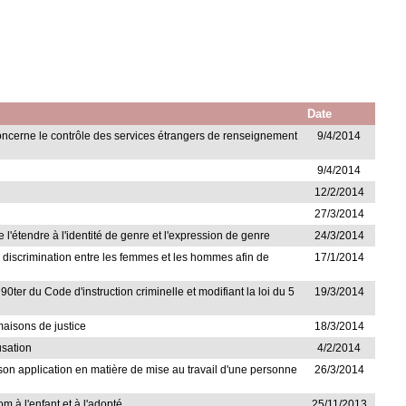
Date
concerne le contrôle des services étrangers de renseignement
9/4/2014
9/4/2014
12/2/2014
27/3/2014
 l'étendre à l'identité de genre et l'expression de genre
24/3/2014
 la discrimination entre les femmes et les hommes afin de
17/1/2014
 90ter du Code d'instruction criminelle et modifiant la loi du 5
19/3/2014
maisons de justice
18/3/2014
usation
4/2/2014
e son application en matière de mise au travail d'une personne
26/3/2014
m à l'enfant et à l'adopté
25/11/2013