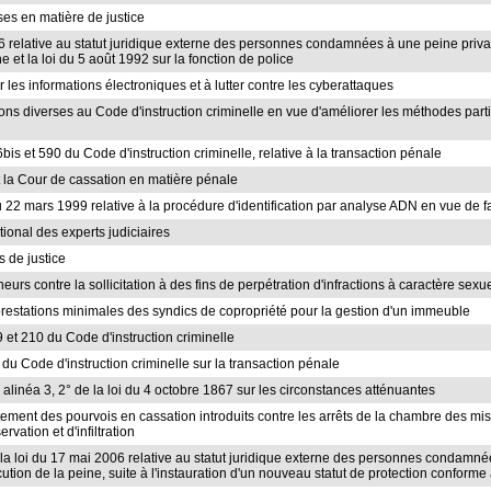
rses en matière de justice
06 relative au statut juridique externe des personnes condamnées à une peine privati
 et la loi du 5 août 1992 sur la fonction de police
r les informations électroniques et à lutter contre les cyberattaques
ions diverses au Code d'instruction criminelle en vue d'améliorer les méthodes pa
6bis et 590 du Code d'instruction criminelle, relative à la transaction pénale
nt la Cour de cassation en matière pénale
oi du 22 mars 1999 relative à la procédure d'identification par analyse ADN en vue de
tional des experts judiciaires
is de justice
ineurs contre la sollicitation à des fins de perpétration d'infractions à caractère sexu
 prestations minimales des syndics de copropriété pour la gestion d'un immeuble
09 et 210 du Code d'instruction criminelle
s du Code d'instruction criminelle sur la transaction pénale
 2, alinéa 3, 2° de la loi du 4 octobre 1867 sur les circonstances atténuantes
raitement des pourvois en cassation introduits contre les arrêts de la chambre des m
vation et d'infiltration
t la loi du 17 mai 2006 relative au statut juridique externe des personnes condamnée
ution de la peine, suite à l'instauration d'un nouveau statut de protection conforme