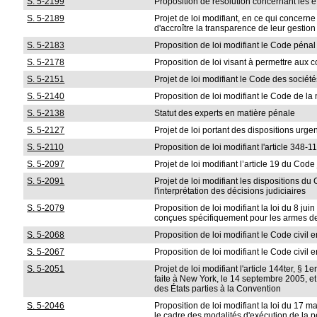
S. 5-2199
Proposition de résolution concernant les eff
S. 5-2189
Projet de loi modifiant, en ce qui concerne
d'accroître la transparence de leur gestion
S. 5-2183
Proposition de loi modifiant le Code pénal
S. 5-2178
Proposition de loi visant à permettre aux c
S. 5-2151
Projet de loi modifiant le Code des sociét
S. 5-2140
Proposition de loi modifiant le Code de la 
S. 5-2138
Statut des experts en matière pénale
S. 5-2127
Projet de loi portant des dispositions urge
S. 5-2110
Proposition de loi modifiant l'article 348
S. 5-2097
Projet de loi modifiant l’article 19 du Cod
S. 5-2091
Projet de loi modifiant les dispositions du 
l'interprétation des décisions judiciaires
S. 5-2079
Proposition de loi modifiant la loi du 8 j
conçues spécifiquement pour les armes de
S. 5-2068
Proposition de loi modifiant le Code civil 
S. 5-2067
Proposition de loi modifiant le Code civil 
S. 5-2051
Projet de loi modifiant l'article 144ter, § 
faite à New York, le 14 septembre 2005, e
des États parties à la Convention
S. 5-2046
Proposition de loi modifiant la loi du 17 
le cadre des modalités d'exécution de la 