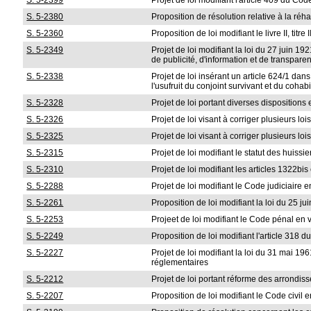
S. 5-2399
Projet de loi modifiant l'article 409 du Co
S. 5-2380
Proposition de résolution relative à la ré
S. 5-2360
Proposition de loi modifiant le livre II, tit
S. 5-2349
Projet de loi modifiant la loi du 27 juin 19
de publicité, d'information et de transpar
S. 5-2338
Projet de loi insérant un article 624/1 dan
l'usufruit du conjoint survivant et du cohab
S. 5-2328
Projet de loi portant diverses dispositions
S. 5-2326
Projet de loi visant à corriger plusieurs loi
S. 5-2325
Projet de loi visant à corriger plusieurs loi
S. 5-2315
Projet de loi modifiant le statut des huissie
S. 5-2310
Projet de loi modifiant les articles 1322b
S. 5-2288
Projet de loi modifiant le Code judiciaire
S. 5-2261
Proposition de loi modifiant la loi du 25 
S. 5-2253
Projeet de loi modifiant le Code pénal en 
S. 5-2249
Proposition de loi modifiant l'article 318 
S. 5-2227
Projet de loi modifiant la loi du 31 mai 196
réglementaires
S. 5-2212
Projet de loi portant réforme des arrondiss
S. 5-2207
Proposition de loi modifiant le Code civil 