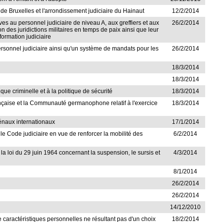
e de Bruxelles et l'arrondissement judiciaire du Hainaut
12/2/2014
ives au personnel judiciaire de niveau A, aux greffiers et aux
26/2/2014
ion des juridictions militaires en temps de paix ainsi que leur
 formation judiciaire
personnel judiciaire ainsi qu'un système de mandats pour les
26/2/2014
18/3/2014
18/3/2014
ique criminelle et à la politique de sécurité
18/3/2014
ançaise et la Communauté germanophone relatif à l'exercice
18/3/2014
pénaux internationaux
17/1/2014
 le Code judiciaire en vue de renforcer la mobilité des
6/2/2014
la loi du 29 juin 1964 concernant la suspension, le sursis et
4/3/2014
8/1/2014
26/2/2014
26/2/2014
14/12/2010
e caractéristiques personnelles ne résultant pas d'un choix
18/2/2014