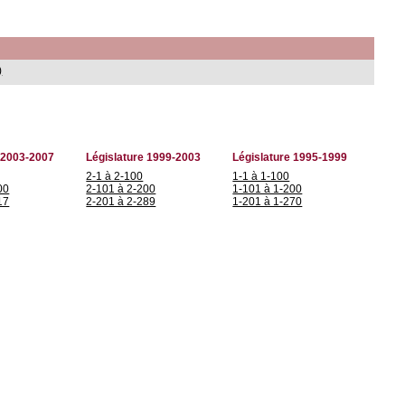
)
 2003-2007
Législature 1999-2003
Législature 1995-1999
2-1 à 2-100
1-1 à 1-100
00
2-101 à 2-200
1-101 à 1-200
17
2-201 à 2-289
1-201 à 1-270