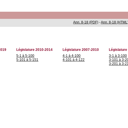
Ann. 8-18 (PDF)
-
Ann. 8-18 (HTML
2019
Législature 2010-2014
Législature 2007-2010
Législature
5-1 à 5-100
4-1 à 4-100
3-1 à 3-100
5-101 à 5-151
4-101 à 4-122
3-101 à 3-2
3-201 à 3-2