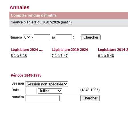
Annales
Comptes rendus définitifs
Séance plénière du 10/07/2026 (matin)
Numéro
-
(à
)
Législature 2024-....
Législature 2019-2024
Législature 2014-
8-1 à 8-18
7-1 à 7-47
6-1 à 6-48
Période 1848-1995
Session
Date
(1848-1995)
Numéro